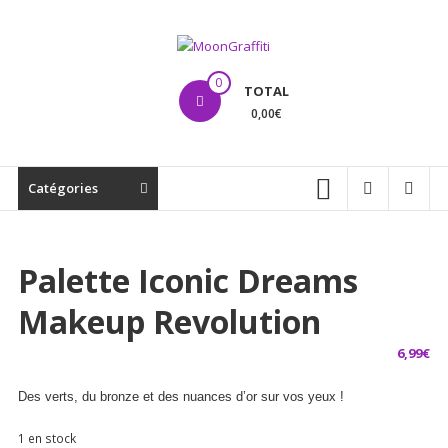
Aller
au
contenu
MoonGraffiti
0
TOTAL
0,00€
Catégories
Palette Iconic Dreams
Makeup Revolution
6,99
€
Des verts, du bronze et des nuances d’or sur vos yeux !
1 en stock