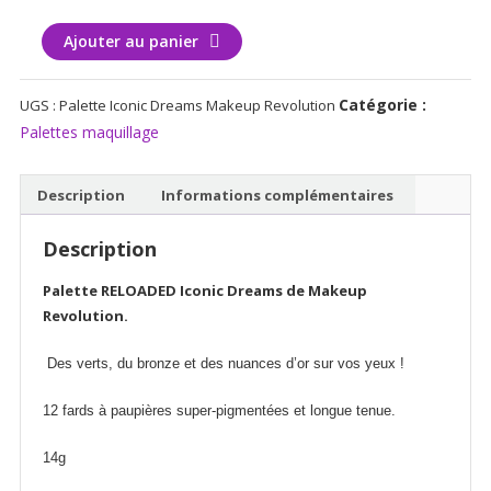
quantité
Ajouter au panier
de
Palette
Catégorie :
UGS :
Palette Iconic Dreams Makeup Revolution
Iconic
Palettes maquillage
Dreams
Makeup
Revolution
Description
Informations complémentaires
Description
Palette RELOADED Iconic Dreams de Makeup
Revolution.
Des verts, du bronze et des nuances d’or sur vos yeux !
12 fards à paupières super-pigmentées et longue tenue.
14g