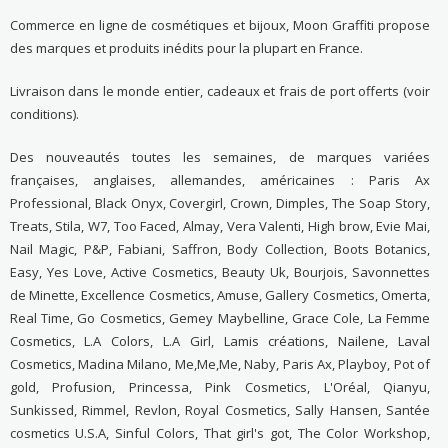
Commerce en ligne de cosmétiques et bijoux, Moon Graffiti propose
des marques et produits inédits pour la plupart en France.
Livraison dans le monde entier, cadeaux et frais de port offerts (voir
conditions).
Des nouveautés toutes les semaines, de marques variées
françaises, anglaises, allemandes, américaines : Paris Ax
Professional, Black Onyx, Covergirl, Crown, Dimples, The Soap Story,
Treats, Stila, W7, Too Faced, Almay, Vera Valenti, High brow, Evie Mai,
Nail Magic, P&P, Fabiani, Saffron, Body Collection, Boots Botanics,
Easy, Yes Love, Active Cosmetics, Beauty Uk, Bourjois, Savonnettes
de Minette, Excellence Cosmetics, Amuse, Gallery Cosmetics, Omerta,
Real Time, Go Cosmetics, Gemey Maybelline, Grace Cole, La Femme
Cosmetics, L.A Colors, L.A Girl, Lamis créations, Nailene, Laval
Cosmetics, Madina Milano, Me,Me,Me, Naby, Paris Ax, Playboy, Pot of
gold, Profusion, Princessa, Pink Cosmetics, L'Oréal, Qianyu,
Sunkissed, Rimmel, Revlon, Royal Cosmetics, Sally Hansen, Santée
cosmetics U.S.A, Sinful Colors, That girl's got, The Color Workshop,