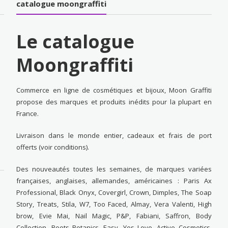
catalogue moongraffiti
Le catalogue
Moongraffiti
Commerce en ligne de cosmétiques et bijoux, Moon Graffiti
propose des marques et produits inédits pour la plupart en
France.
Livraison dans le monde entier, cadeaux et frais de port
offerts (voir conditions).
Des nouveautés toutes les semaines, de marques variées
françaises, anglaises, allemandes, américaines : Paris Ax
Professional, Black Onyx, Covergirl, Crown, Dimples, The Soap
Story, Treats, Stila, W7, Too Faced, Almay, Vera Valenti, High
brow, Evie Mai, Nail Magic, P&P, Fabiani, Saffron, Body
Collection, Boots Botanics, Easy, Yes Love, Active Cosmetics,