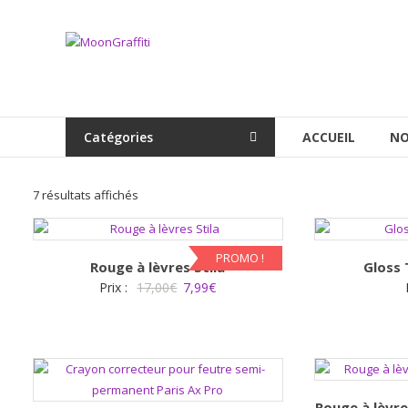
Aller
au
MoonGraffiti
contenu
Catégories
ACCUEIL
NO
Trié
7 résultats affichés
par
popularité
PROMO !
Rouge à lèvres Stila
Gloss 
Le
Le
Prix :
17,00
€
7,99
€
prix
prix
initial
actuel
était :
est :
17,00€.
7,99€.
Rouge à lèvre