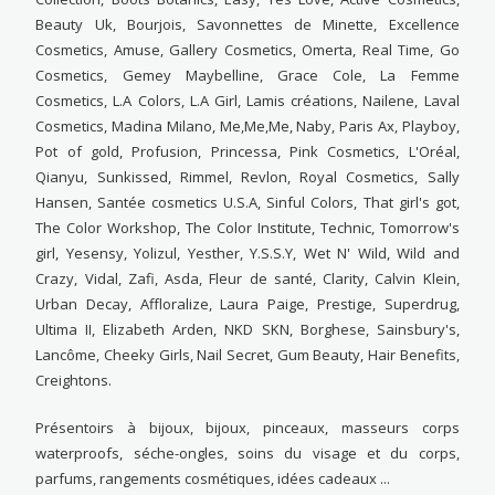
Beauty Uk, Bourjois, Savonnettes de Minette, Excellence
Cosmetics, Amuse, Gallery Cosmetics, Omerta, Real Time, Go
Cosmetics, Gemey Maybelline, Grace Cole, La Femme
Cosmetics, L.A Colors, L.A Girl, Lamis créations, Nailene, Laval
Cosmetics, Madina Milano, Me,Me,Me, Naby, Paris Ax, Playboy,
Pot of gold, Profusion, Princessa, Pink Cosmetics, L'Oréal,
Qianyu, Sunkissed, Rimmel, Revlon, Royal Cosmetics, Sally
Hansen, Santée cosmetics U.S.A, Sinful Colors, That girl's got,
The Color Workshop, The Color Institute, Technic, Tomorrow's
girl, Yesensy, Yolizul, Yesther, Y.S.S.Y, Wet N' Wild, Wild and
Crazy, Vidal, Zafi, Asda, Fleur de santé, Clarity, Calvin Klein,
Urban Decay, Affloralize, Laura Paige, Prestige, Superdrug,
Ultima II, Elizabeth Arden, NKD SKN, Borghese, Sainsbury's,
Lancôme, Cheeky Girls, Nail Secret, Gum Beauty, Hair Benefits,
Creightons.
Présentoirs à bijoux, bijoux, pinceaux, masseurs corps
waterproofs, séche-ongles, soins du visage et du corps,
parfums, rangements cosmétiques, idées cadeaux ...