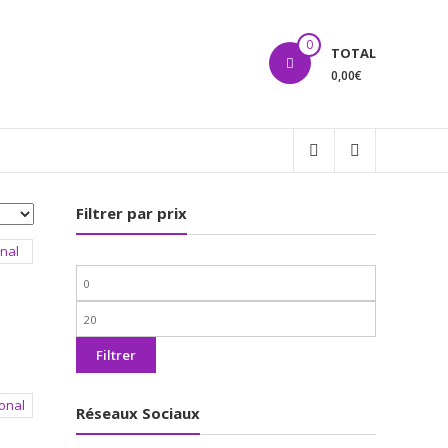
0
TOTAL
0,00€
Filtrer par prix
Prix
min
Prix
max
Filtrer
Réseaux Sociaux