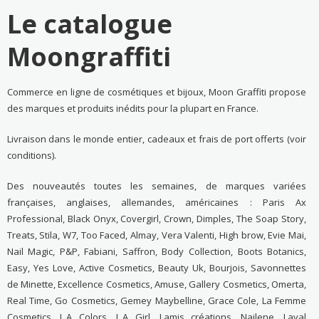
Le catalogue
Moongraffiti
Commerce en ligne de cosmétiques et bijoux, Moon Graffiti propose
des marques et produits inédits pour la plupart en France.
Livraison dans le monde entier, cadeaux et frais de port offerts (voir
conditions).
Des nouveautés toutes les semaines, de marques variées
françaises, anglaises, allemandes, américaines : Paris Ax
Professional, Black Onyx, Covergirl, Crown, Dimples, The Soap Story,
Treats, Stila, W7, Too Faced, Almay, Vera Valenti, High brow, Evie Mai,
Nail Magic, P&P, Fabiani, Saffron, Body Collection, Boots Botanics,
Easy, Yes Love, Active Cosmetics, Beauty Uk, Bourjois, Savonnettes
de Minette, Excellence Cosmetics, Amuse, Gallery Cosmetics, Omerta,
Real Time, Go Cosmetics, Gemey Maybelline, Grace Cole, La Femme
Cosmetics, L.A Colors, L.A Girl, Lamis créations, Nailene, Laval