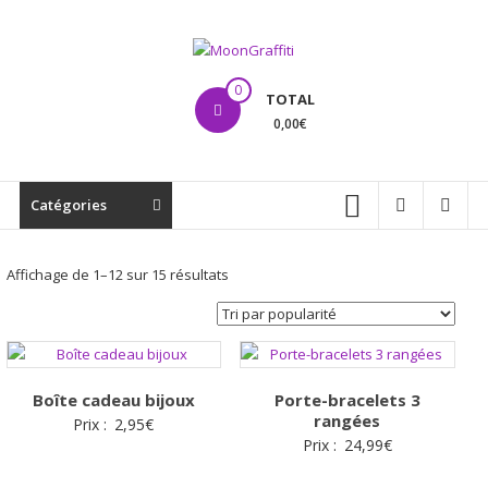
Aller
au
contenu
MoonGraffiti
0
TOTAL
0,00€
Catégories
Trié
Affichage de 1–12 sur 15 résultats
par
popularité
Boîte cadeau bijoux
Porte-bracelets 3
rangées
Prix :
2,95
€
Prix :
24,99
€