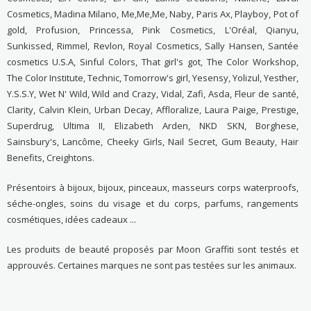
Cosmetics, Madina Milano, Me,Me,Me, Naby, Paris Ax, Playboy, Pot of
gold, Profusion, Princessa, Pink Cosmetics, L'Oréal, Qianyu,
Sunkissed, Rimmel, Revlon, Royal Cosmetics, Sally Hansen, Santée
cosmetics U.S.A, Sinful Colors, That girl's got, The Color Workshop,
The Color Institute, Technic, Tomorrow's girl, Yesensy, Yolizul, Yesther,
Y.S.S.Y, Wet N' Wild, Wild and Crazy, Vidal, Zafi, Asda, Fleur de santé,
Clarity, Calvin Klein, Urban Decay, Affloralize, Laura Paige, Prestige,
Superdrug, Ultima II, Elizabeth Arden, NKD SKN, Borghese,
Sainsbury's, Lancôme, Cheeky Girls, Nail Secret, Gum Beauty, Hair
Benefits, Creightons.
Présentoirs à bijoux, bijoux, pinceaux, masseurs corps waterproofs,
séche-ongles, soins du visage et du corps, parfums, rangements
cosmétiques, idées cadeaux ...
Les produits de beauté proposés par Moon Graffiti sont testés et
approuvés. Certaines marques ne sont pas testées sur les animaux.