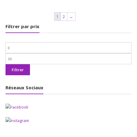
1
2
→
Filtrer par prix
Prix
min
Prix
max
Filtrer
Réseaux Sociaux