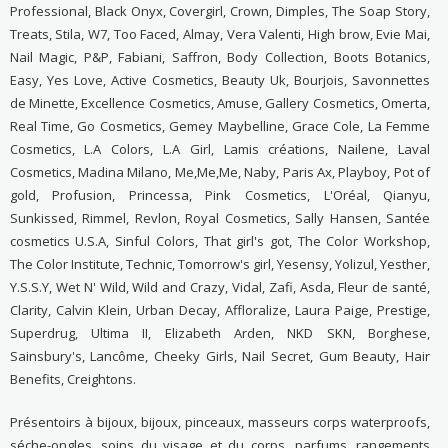
Professional, Black Onyx, Covergirl, Crown, Dimples, The Soap Story,
Treats, Stila, W7, Too Faced, Almay, Vera Valenti, High brow, Evie Mai,
Nail Magic, P&P, Fabiani, Saffron, Body Collection, Boots Botanics,
Easy, Yes Love, Active Cosmetics, Beauty Uk, Bourjois, Savonnettes
de Minette, Excellence Cosmetics, Amuse, Gallery Cosmetics, Omerta,
Real Time, Go Cosmetics, Gemey Maybelline, Grace Cole, La Femme
Cosmetics, L.A Colors, L.A Girl, Lamis créations, Nailene, Laval
Cosmetics, Madina Milano, Me,Me,Me, Naby, Paris Ax, Playboy, Pot of
gold, Profusion, Princessa, Pink Cosmetics, L'Oréal, Qianyu,
Sunkissed, Rimmel, Revlon, Royal Cosmetics, Sally Hansen, Santée
cosmetics U.S.A, Sinful Colors, That girl's got, The Color Workshop,
The Color Institute, Technic, Tomorrow's girl, Yesensy, Yolizul, Yesther,
Y.S.S.Y, Wet N' Wild, Wild and Crazy, Vidal, Zafi, Asda, Fleur de santé,
Clarity, Calvin Klein, Urban Decay, Affloralize, Laura Paige, Prestige,
Superdrug, Ultima II, Elizabeth Arden, NKD SKN, Borghese,
Sainsbury's, Lancôme, Cheeky Girls, Nail Secret, Gum Beauty, Hair
Benefits, Creightons.
Présentoirs à bijoux, bijoux, pinceaux, masseurs corps waterproofs,
séche-ongles, soins du visage et du corps, parfums, rangements