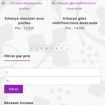
Echarpe chocolat avec
Echarpe gilet
poches
multifonctions émeraude
Prix :
12,95
€
Prix :
14,95
€
1
2
3
4
5
6
7
→
Filtrer par prix
Prix
min
Prix
max
Filtrer
Réseaux Sociaux