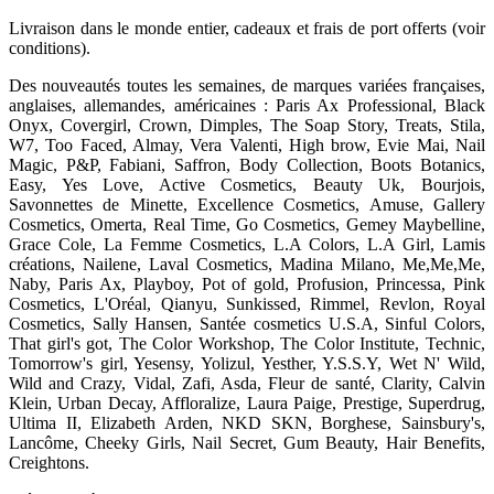
Livraison dans le monde entier, cadeaux et frais de port offerts (voir
conditions).
Des nouveautés toutes les semaines, de marques variées françaises,
anglaises, allemandes, américaines : Paris Ax Professional, Black
Onyx, Covergirl, Crown, Dimples, The Soap Story, Treats, Stila,
W7, Too Faced, Almay, Vera Valenti, High brow, Evie Mai, Nail
Magic, P&P, Fabiani, Saffron, Body Collection, Boots Botanics,
Easy, Yes Love, Active Cosmetics, Beauty Uk, Bourjois,
Savonnettes de Minette, Excellence Cosmetics, Amuse, Gallery
Cosmetics, Omerta, Real Time, Go Cosmetics, Gemey Maybelline,
Grace Cole, La Femme Cosmetics, L.A Colors, L.A Girl, Lamis
créations, Nailene, Laval Cosmetics, Madina Milano, Me,Me,Me,
Naby, Paris Ax, Playboy, Pot of gold, Profusion, Princessa, Pink
Cosmetics, L'Oréal, Qianyu, Sunkissed, Rimmel, Revlon, Royal
Cosmetics, Sally Hansen, Santée cosmetics U.S.A, Sinful Colors,
That girl's got, The Color Workshop, The Color Institute, Technic,
Tomorrow's girl, Yesensy, Yolizul, Yesther, Y.S.S.Y, Wet N' Wild,
Wild and Crazy, Vidal, Zafi, Asda, Fleur de santé, Clarity, Calvin
Klein, Urban Decay, Affloralize, Laura Paige, Prestige, Superdrug,
Ultima II, Elizabeth Arden, NKD SKN, Borghese, Sainsbury's,
Lancôme, Cheeky Girls, Nail Secret, Gum Beauty, Hair Benefits,
Creightons.