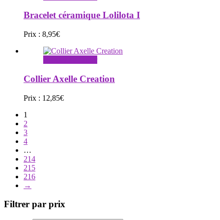
Bracelet céramique Lolilota I
Prix :
8,95
€
Ajouter au panier
Collier Axelle Creation
Prix :
12,85
€
1
2
3
4
…
214
215
216
→
Filtrer par prix