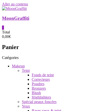
Aller au contenu
MoonGraffiti
0
Total
0,00€
Panier
Catégories
Makeup
Teint
Fonds de teint
Correcteurs
Poudres
Bronzers
Blush
Highlighters
Spécial peaux foncées
Yeux
Bases yeux & teint