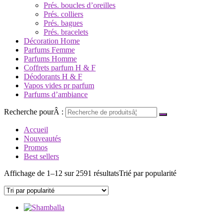
Prés. boucles d’oreilles
Prés. colliers
Prés. bagues
Prés. bracelets
Décoration Home
Parfums Femme
Parfums Homme
Coffrets parfum H & F
Déodorants H & F
Vapos vides pr parfum
Parfums d’ambiance
Recherche pourÂ :
Accueil
Nouveautés
Promos
Best sellers
Affichage de 1–12 sur 2591 résultats
Trié par popularité