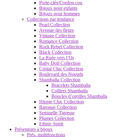
Porte-clés/Cordon cou
Bijoux pour enfants
Bijoux pour hommes
Collections par tendance
Pearl Collection
Avenue des fleurs
Vintage Collection
Romance Collection
Rock Rebel Collection
Black Collection
La Ruée vers l’Or
Baby Doll Collection
Cristal Chic Collection
Boulevard des Noeuds
Shamballa Collection
Bracelets Shamballa
Colliers Shamballa
Boucles d’oreilles Shamballa
Hippie Chic Collection
Baroque Collection
Sensuelle Tigresse
Plumes Collection
Ethnic Spirit
Présentoirs à bijoux
Prés. multifonctions