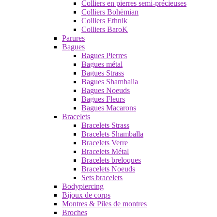
Colliers en pierres semi-précieuses
Colliers Bohèmian
Colliers Ethnik
Colliers BaroK
Parures
Bagues
Bagues Pierres
Bagues métal
Bagues Strass
Bagues Shamballa
Bagues Noeuds
Bagues Fleurs
Bagues Macarons
Bracelets
Bracelets Strass
Bracelets Shamballa
Bracelets Verre
Bracelets Métal
Bracelets breloques
Bracelets Noeuds
Sets bracelets
Bodypiercing
Bijoux de corps
Montres & Piles de montres
Broches