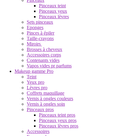
Pinceaux
Pinceaux teint
Pinceaux yeux
Pinceaux lèvres
Sets pinceaux
Eponges
Pinces à épiler
Taille-crayons
Miroirs
Brosses à cheveux
Accessoires corps
Contenants vides
Vapos vides pr parfums
Makeup gamme Pro
Teint
Yeux pro
Lèvres pro
Coffrets maquillage
Vernis à ongles couleurs
Vernis à ongles soin
Pinceaux pros
Pinceaux teint pros
Pinceaux yeux pros
Pinceaux lèvres pros
Accessoires