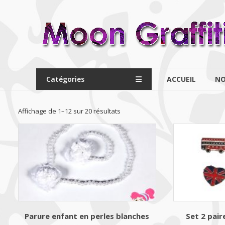
Aller
au
MoonGraffiti
contenu
Catégories
ACCUEIL
NO
Trié
Affichage de 1–12 sur 20 résultats
par
popularité
Parure enfant en perles blanches
Set 2 pair