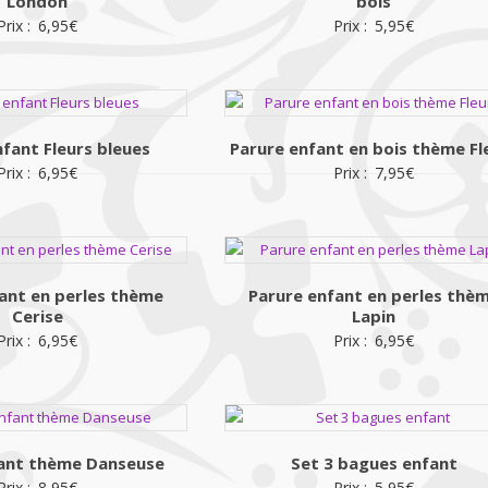
London
bois
Prix :
6,95
€
Prix :
5,95
€
fant Fleurs bleues
Parure enfant en bois thème Fl
Prix :
6,95
€
Prix :
7,95
€
ant en perles thème
Parure enfant en perles thè
Cerise
Lapin
Prix :
6,95
€
Prix :
6,95
€
fant thème Danseuse
Set 3 bagues enfant
Prix :
8,95
€
Prix :
5,95
€