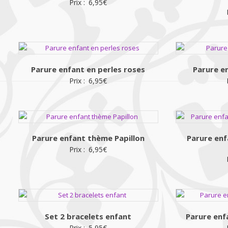
Prix :
6,95
€
Parure enfant en perles roses
Parure en
Prix :
6,95
€
Parure enfant thème Papillon
Parure enf
Prix :
6,95
€
Set 2 bracelets enfant
Parure en
Prix :
5,95
€