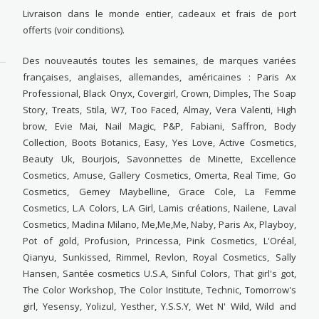
Livraison dans le monde entier, cadeaux et frais de port
offerts (voir conditions).
Des nouveautés toutes les semaines, de marques variées
françaises, anglaises, allemandes, américaines : Paris Ax
Professional, Black Onyx, Covergirl, Crown, Dimples, The Soap
Story, Treats, Stila, W7, Too Faced, Almay, Vera Valenti, High
brow, Evie Mai, Nail Magic, P&P, Fabiani, Saffron, Body
Collection, Boots Botanics, Easy, Yes Love, Active Cosmetics,
Beauty Uk, Bourjois, Savonnettes de Minette, Excellence
Cosmetics, Amuse, Gallery Cosmetics, Omerta, Real Time, Go
Cosmetics, Gemey Maybelline, Grace Cole, La Femme
Cosmetics, L.A Colors, L.A Girl, Lamis créations, Nailene, Laval
Cosmetics, Madina Milano, Me,Me,Me, Naby, Paris Ax, Playboy,
Pot of gold, Profusion, Princessa, Pink Cosmetics, L'Oréal,
Qianyu, Sunkissed, Rimmel, Revlon, Royal Cosmetics, Sally
Hansen, Santée cosmetics U.S.A, Sinful Colors, That girl's got,
The Color Workshop, The Color Institute, Technic, Tomorrow's
girl, Yesensy, Yolizul, Yesther, Y.S.S.Y, Wet N' Wild, Wild and