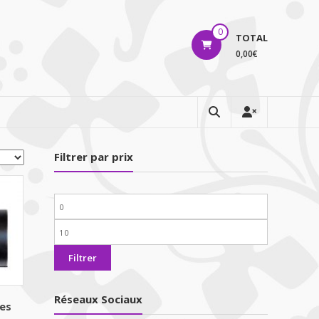
0
TOTAL
0,00€
Filtrer par prix
Prix
min
Prix
max
Filtrer
Réseaux Sociaux
les