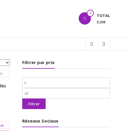
0
TOTAL
0,00€
Filtrer par prix
Prix
lés
min
Prix
max
Filtrer
Réseaux Sociaux