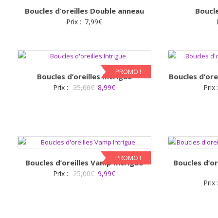
Boucles d’oreilles Double anneau
Boucle
Prix :
7,99
€
PROMO !
Boucles d’oreilles Intrigue
Boucles d’ore
Le
Le
Prix :
25,00
€
8,99
€
Prix 
prix
prix
initial
actuel
était :
est :
25,00€.
8,99€.
PROMO !
Boucles d’oreilles Vamp Intrigue
Boucles d’or
Le
Le
Prix :
25,00
€
9,99
€
Prix 
prix
prix
initial
actuel
était :
est :