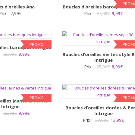
PROMO
s d’oreilles Ana
Boucles d’oreilles baroques Int
Le
Le
Prix :
7,99
€
Prix :
37,00
€
9,99
€
prix
prix
initial
actuel
était :
est :
37,00€.
9,99€.
PROMO !
PROMO
illes baroques Intrigue
Le
Le
:
25,00
€
9,99
€
Boucles d’oreilles vertes style 
Intrigue
prix
prix
Le
Le
Prix :
25,00
€
8,99
€
initial
actuel
prix
prix
était :
est :
initial
actuel
25,00€.
9,99€.
était :
est :
25,00€.
8,99€.
PROMO !
PROMO
eilles jaunes & vertes
Intrigue
Boucles d’oreilles dorées & Per
Le
Le
:
25,00
€
9,99
€
Intrigue
Le
Le
Prix :
37,00
€
13,99
€
prix
prix
prix
prix
initial
actuel
initial
actue