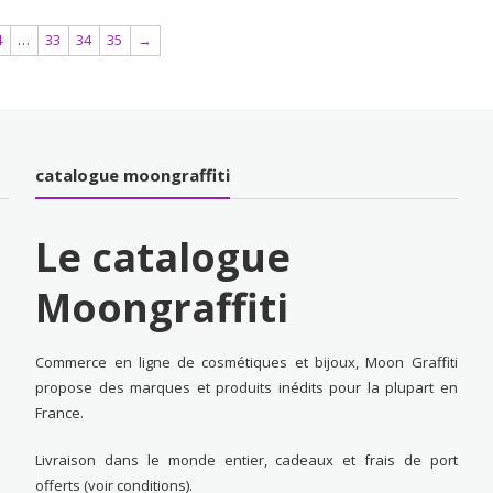
était :
est :
était :
est :
25,00€.
9,99€.
4
…
33
34
35
→
37,00€.
13,99
catalogue moongraffiti
Le catalogue
Moongraffiti
Commerce en ligne de cosmétiques et bijoux, Moon Graffiti
propose des marques et produits inédits pour la plupart en
France.
Livraison dans le monde entier, cadeaux et frais de port
offerts (voir conditions).