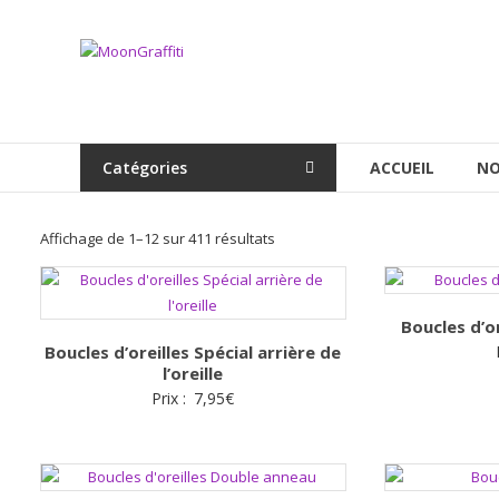
Aller
au
MoonGraffiti
contenu
Catégories
ACCUEIL
NO
Trié
Affichage de 1–12 sur 411 résultats
par
popularité
Boucles d’or
Boucles d’oreilles Spécial arrière de
l’oreille
Prix :
7,95
€