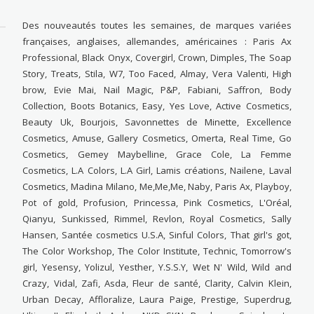
Des nouveautés toutes les semaines, de marques variées
françaises, anglaises, allemandes, américaines : Paris Ax
Professional, Black Onyx, Covergirl, Crown, Dimples, The Soap
Story, Treats, Stila, W7, Too Faced, Almay, Vera Valenti, High
brow, Evie Mai, Nail Magic, P&P, Fabiani, Saffron, Body
Collection, Boots Botanics, Easy, Yes Love, Active Cosmetics,
Beauty Uk, Bourjois, Savonnettes de Minette, Excellence
Cosmetics, Amuse, Gallery Cosmetics, Omerta, Real Time, Go
Cosmetics, Gemey Maybelline, Grace Cole, La Femme
Cosmetics, L.A Colors, L.A Girl, Lamis créations, Nailene, Laval
Cosmetics, Madina Milano, Me,Me,Me, Naby, Paris Ax, Playboy,
Pot of gold, Profusion, Princessa, Pink Cosmetics, L'Oréal,
Qianyu, Sunkissed, Rimmel, Revlon, Royal Cosmetics, Sally
Hansen, Santée cosmetics U.S.A, Sinful Colors, That girl's got,
The Color Workshop, The Color Institute, Technic, Tomorrow's
girl, Yesensy, Yolizul, Yesther, Y.S.S.Y, Wet N' Wild, Wild and
Crazy, Vidal, Zafi, Asda, Fleur de santé, Clarity, Calvin Klein,
Urban Decay, Affloralize, Laura Paige, Prestige, Superdrug,