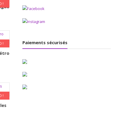
 !
rigue
Paiements sécurisés
 !
Rétro
 !
les
l