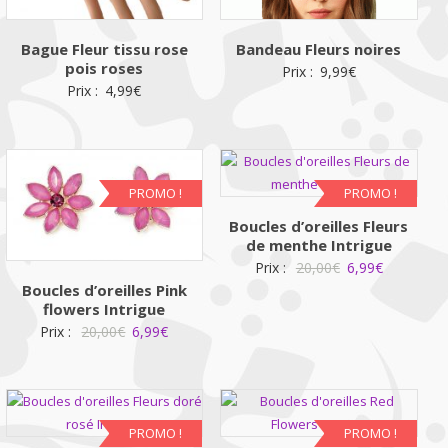
Bague Fleur tissu rose
Bandeau Fleurs noires
pois roses
Prix :
9,99
€
Prix :
4,99
€
PROMO !
PROMO !
Boucles d’oreilles Fleurs
de menthe Intrigue
Le
Le
Prix :
20,00
€
6,99
€
Boucles d’oreilles Pink
prix
prix
flowers Intrigue
initial
actuel
Le
Le
Prix :
20,00
€
6,99
€
était :
est :
prix
prix
20,00€.
6,99€.
initial
actuel
était :
est :
20,00€.
6,99€.
PROMO !
PROMO !