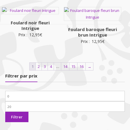
Foulard noir fleuri
Intrigue
Foulard baroque fleuri
Prix :
12,95
€
brun Intrigue
Prix :
12,95
€
1
2
3
4
…
14
15
16
→
Filtrer par prix
Prix
min
Prix
max
Filtrer