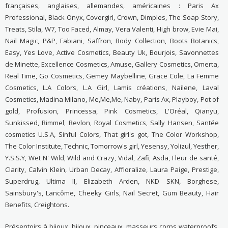
françaises, anglaises, allemandes, américaines : Paris Ax
Professional, Black Onyx, Covergirl, Crown, Dimples, The Soap Story,
Treats, Stila, W7, Too Faced, Almay, Vera Valenti, High brow, Evie Mai,
Nail Magic, P&P, Fabiani, Saffron, Body Collection, Boots Botanics,
Easy, Yes Love, Active Cosmetics, Beauty Uk, Bourjois, Savonnettes
de Minette, Excellence Cosmetics, Amuse, Gallery Cosmetics, Omerta,
Real Time, Go Cosmetics, Gemey Maybelline, Grace Cole, La Femme
Cosmetics, L.A Colors, L.A Girl, Lamis créations, Nailene, Laval
Cosmetics, Madina Milano, Me,Me,Me, Naby, Paris Ax, Playboy, Pot of
gold, Profusion, Princessa, Pink Cosmetics, L'Oréal, Qianyu,
Sunkissed, Rimmel, Revlon, Royal Cosmetics, Sally Hansen, Santée
cosmetics U.S.A, Sinful Colors, That girl's got, The Color Workshop,
The Color Institute, Technic, Tomorrow's girl, Yesensy, Yolizul, Yesther,
Y.S.S.Y, Wet N' Wild, Wild and Crazy, Vidal, Zafi, Asda, Fleur de santé,
Clarity, Calvin Klein, Urban Decay, Affloralize, Laura Paige, Prestige,
Superdrug, Ultima II, Elizabeth Arden, NKD SKN, Borghese,
Sainsbury's, Lancôme, Cheeky Girls, Nail Secret, Gum Beauty, Hair
Benefits, Creightons.
Présentoirs à bijoux, bijoux, pinceaux, masseurs corps waterproofs,