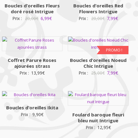
Boucles d’oreilles Fleurs
Boucles d’oreilles Red
doré rosé Intrigue
Flowers Intrigue
Le
Le
Le
Le
Prix :
20,00
€
6,99
€
Prix :
20,00
€
7,99
€
prix
prix
prix
prix
initial
actuel
initial
actuel
était :
est :
était :
est :
20,00€.
6,99€.
20,00€.
7,99€.
PROMO !
Coffret Parure Roses
Boucles d’oreilles Noeud
ajourées strass
Chic Intrigue
Le
Le
Prix :
13,99
€
Prix :
25,00
€
7,99
€
prix
prix
initial
actuel
était :
est :
25,00€.
7,99€.
Boucles d’oreilles Ikita
Prix :
9,90
€
Foulard baroque fleuri
bleu nuit Intrigue
Prix :
12,95
€