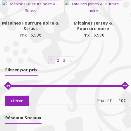
Mitaines Fourrure noire &
Mitaines Jersey &
Strass
Fourrure noire
Prix :
6,99
€
Prix :
6,99
€
1
2
3
→
Filtrer par prix
Pri
Pri
Prix :
0€
—
10€
Filtrer
mi
ma
Réseaux Sociaux