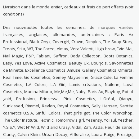
Livraison dans le monde entier, cadeaux et frais de port offerts (voir
conditions).
Des nouveautés toutes les semaines, de marques variées
françaises, anglaises, allemandes, américaines : Paris Ax
Professional, Black Onyx, Covergirl, Crown, Dimples, The Soap Story,
Treats, Stila, W7, Too Faced, Almay, Vera Valenti, High brow, Evie Mai,
Nail Magic, P&P, Fabiani, Saffron, Body Collection, Boots Botanics,
Easy, Yes Love, Active Cosmetics, Beauty Uk, Bourjois, Savonnettes
de Minette, Excellence Cosmetics, Amuse, Gallery Cosmetics, Omerta,
Real Time, Go Cosmetics, Gemey Maybelline, Grace Cole, La Femme
Cosmetics, L.A Colors, L.A Girl, Lamis créations, Nailene, Laval
Cosmetics, Madina Milano, Me,Me,Me, Naby, Paris Ax, Playboy, Pot of
gold, Profusion, Princessa, Pink Cosmetics, L'Oréal, Qianyu,
Sunkissed, Rimmel, Revlon, Royal Cosmetics, Sally Hansen, Santée
cosmetics U.S.A, Sinful Colors, That girl's got, The Color Workshop,
The Color Institute, Technic, Tomorrow's girl, Yesensy, Yolizul, Yesther,
Y.S.S.Y, Wet N' Wild, Wild and Crazy, Vidal, Zafi, Asda, Fleur de santé,
Clarity, Calvin Klein, Urban Decay, Affloralize, Laura Paige, Prestige,