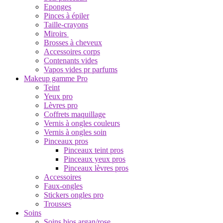
Eponges
Pinces à épiler
Taille-crayons
Miroirs
Brosses à cheveux
Accessoires corps
Contenants vides
Vapos vides pr parfums
Makeup gamme Pro
Teint
Yeux pro
Lèvres pro
Coffrets maquillage
Vernis à ongles couleurs
Vernis à ongles soin
Pinceaux pros
Pinceaux teint pros
Pinceaux yeux pros
Pinceaux lèvres pros
Accessoires
Faux-ongles
Stickers ongles pro
Trousses
Soins
Soins bios argan/rose