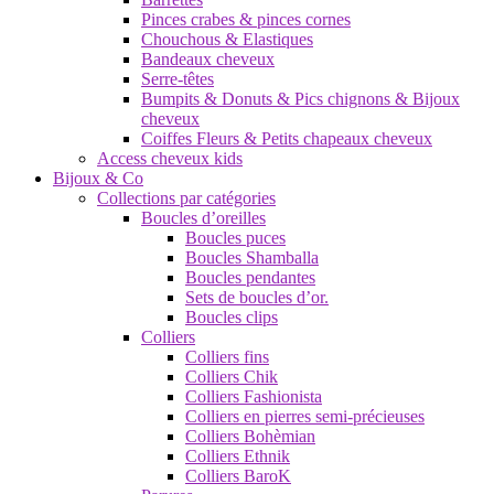
Pinces crabes & pinces cornes
Chouchous & Elastiques
Bandeaux cheveux
Serre-têtes
Bumpits & Donuts & Pics chignons & Bijoux
cheveux
Coiffes Fleurs & Petits chapeaux cheveux
Access cheveux kids
Bijoux & Co
Collections par catégories
Boucles d’oreilles
Boucles puces
Boucles Shamballa
Boucles pendantes
Sets de boucles d’or.
Boucles clips
Colliers
Colliers fins
Colliers Chik
Colliers Fashionista
Colliers en pierres semi-précieuses
Colliers Bohèmian
Colliers Ethnik
Colliers BaroK