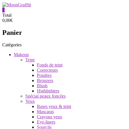
Aller
au
0
contenu
MoonGraffiti
Total
0,00€
Panier
Catégories
Makeup
Teint
Fonds de teint
Correcteurs
Poudres
Bronzers
Blush
Highlighters
Spécial peaux foncées
Yeux
Bases yeux & teint
Mascaras
Crayons yeux
Eye-liners
Sourcils