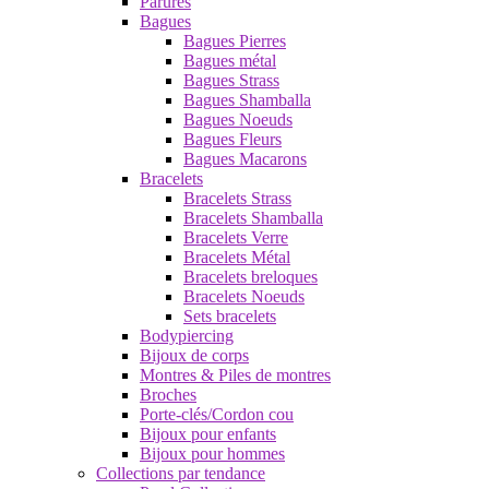
Parures
Bagues
Bagues Pierres
Bagues métal
Bagues Strass
Bagues Shamballa
Bagues Noeuds
Bagues Fleurs
Bagues Macarons
Bracelets
Bracelets Strass
Bracelets Shamballa
Bracelets Verre
Bracelets Métal
Bracelets breloques
Bracelets Noeuds
Sets bracelets
Bodypiercing
Bijoux de corps
Montres & Piles de montres
Broches
Porte-clés/Cordon cou
Bijoux pour enfants
Bijoux pour hommes
Collections par tendance