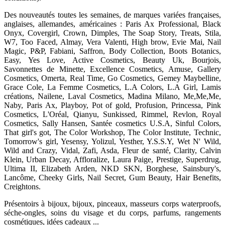
Des nouveautés toutes les semaines, de marques variées françaises,
anglaises, allemandes, américaines : Paris Ax Professional, Black
Onyx, Covergirl, Crown, Dimples, The Soap Story, Treats, Stila,
W7, Too Faced, Almay, Vera Valenti, High brow, Evie Mai, Nail
Magic, P&P, Fabiani, Saffron, Body Collection, Boots Botanics,
Easy, Yes Love, Active Cosmetics, Beauty Uk, Bourjois,
Savonnettes de Minette, Excellence Cosmetics, Amuse, Gallery
Cosmetics, Omerta, Real Time, Go Cosmetics, Gemey Maybelline,
Grace Cole, La Femme Cosmetics, L.A Colors, L.A Girl, Lamis
créations, Nailene, Laval Cosmetics, Madina Milano, Me,Me,Me,
Naby, Paris Ax, Playboy, Pot of gold, Profusion, Princessa, Pink
Cosmetics, L'Oréal, Qianyu, Sunkissed, Rimmel, Revlon, Royal
Cosmetics, Sally Hansen, Santée cosmetics U.S.A, Sinful Colors,
That girl's got, The Color Workshop, The Color Institute, Technic,
Tomorrow's girl, Yesensy, Yolizul, Yesther, Y.S.S.Y, Wet N' Wild,
Wild and Crazy, Vidal, Zafi, Asda, Fleur de santé, Clarity, Calvin
Klein, Urban Decay, Affloralize, Laura Paige, Prestige, Superdrug,
Ultima II, Elizabeth Arden, NKD SKN, Borghese, Sainsbury's,
Lancôme, Cheeky Girls, Nail Secret, Gum Beauty, Hair Benefits,
Creightons.
Présentoirs à bijoux, bijoux, pinceaux, masseurs corps waterproofs,
séche-ongles, soins du visage et du corps, parfums, rangements
cosmétiques, idées cadeaux ...