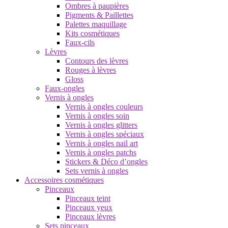
Ombres à paupières
Pigments & Paillettes
Palettes maquillage
Kits cosmétiques
Faux-cils
Lèvres
Contours des lèvres
Rouges à lèvres
Gloss
Faux-ongles
Vernis à ongles
Vernis à ongles couleurs
Vernis à ongles soin
Vernis à ongles glitters
Vernis à ongles spéciaux
Vernis à ongles nail art
Vernis à ongles patchs
Stickers & Déco d’ongles
Sets vernis à ongles
Accessoires cosmétiques
Pinceaux
Pinceaux teint
Pinceaux yeux
Pinceaux lèvres
Sets pinceaux