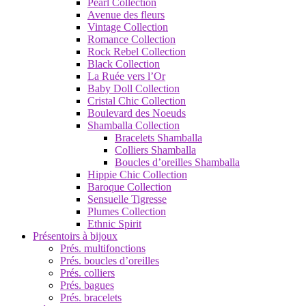
Pearl Collection
Avenue des fleurs
Vintage Collection
Romance Collection
Rock Rebel Collection
Black Collection
La Ruée vers l’Or
Baby Doll Collection
Cristal Chic Collection
Boulevard des Noeuds
Shamballa Collection
Bracelets Shamballa
Colliers Shamballa
Boucles d’oreilles Shamballa
Hippie Chic Collection
Baroque Collection
Sensuelle Tigresse
Plumes Collection
Ethnic Spirit
Présentoirs à bijoux
Prés. multifonctions
Prés. boucles d’oreilles
Prés. colliers
Prés. bagues
Prés. bracelets