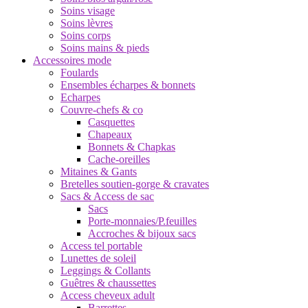
Soins visage
Soins lèvres
Soins corps
Soins mains & pieds
Accessoires mode
Foulards
Ensembles écharpes & bonnets
Echarpes
Couvre-chefs & co
Casquettes
Chapeaux
Bonnets & Chapkas
Cache-oreilles
Mitaines & Gants
Bretelles soutien-gorge & cravates
Sacs & Access de sac
Sacs
Porte-monnaies/P.feuilles
Accroches & bijoux sacs
Access tel portable
Lunettes de soleil
Leggings & Collants
Guêtres & chaussettes
Access cheveux adult
Barrettes