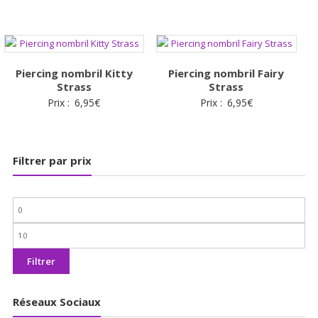
Piercing nombril Kitty
Piercing nombril Fairy
Strass
Strass
Prix :
6,95
€
Prix :
6,95
€
Filtrer par prix
Prix
min
Prix
max
Filtrer
Réseaux Sociaux