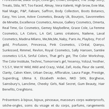
Treats, Stila, W7, Too Faced, Almay, Vera Valenti, High brow, Evie Mai,
Nail Magic, P&P, Fabiani, Saffron, Body Collection, Boots Botanics,
Easy, Yes Love, Active Cosmetics, Beauty Uk, Bourjois, Savonnettes
de Minette, Excellence Cosmetics, Amuse, Gallery Cosmetics, Omerta,
Real Time, Go Cosmetics, Gemey Maybelline, Grace Cole, La Femme
Cosmetics, L.A Colors, L.A Girl, Lamis créations, Nailene, Laval
Cosmetics, Madina Milano, Me,Me,Me, Naby, Paris Ax, Playboy, Pot of
gold, Profusion, Princessa, Pink Cosmetics, L'Oréal, Qianyu,
Sunkissed, Rimmel, Revlon, Royal Cosmetics, Sally Hansen, Santée
cosmetics U.S.A, Sinful Colors, That girl's got, The Color Workshop,
The Color Institute, Technic, Tomorrow's girl, Yesensy, Yolizul, Yesther,
Y.S.S.Y, Wet N' Wild, Wild and Crazy, Vidal, Zafi, Asda, Fleur de santé,
Clarity, Calvin Klein, Urban Decay, Affloralize, Laura Paige, Prestige,
Superdrug, Ultima II, Elizabeth Arden, NKD SKN, Borghese,
Sainsbury's, Lancôme, Cheeky Girls, Nail Secret, Gum Beauty, Hair
Benefits, Creightons.
Présentoirs à bijoux, bijoux, pinceaux, masseurs corps waterproofs,
séche-ongles, soins du visage et du corps, parfums, rangements