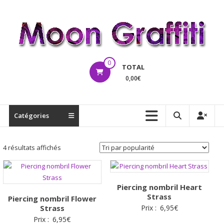
Aller
au
contenu
MoonGraffiti
0
TOTAL
0,00€
Catégories
Trié
4 résultats affichés
par
popularité
Piercing nombril Heart
Strass
Piercing nombril Flower
Strass
Prix :
6,95
€
Prix :
6,95
€