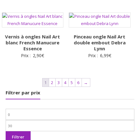
Vernis à ongles Nail Art
Pinceau ongle Nail Art
blanc French Manucure
double embout Debra
Essence
Lynn
Prix :
2,90
€
Prix :
6,99
€
1
2
3
4
5
6
→
Filtrer par prix
Prix
min
Prix
max
Filtrer