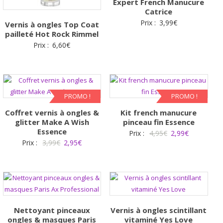
Expert French Manucure
Catrice
Prix :
3,99
€
Vernis à ongles Top Coat
pailleté Hot Rock Rimmel
Prix :
6,60
€
PROMO !
PROMO !
Coffret vernis à ongles &
Kit french manucure
glitter Make A Wish
pinceau fin Essence
Essence
Le
Le
Prix :
4,95
€
2,99
€
Le
Le
Prix :
3,99
€
2,95
€
prix
prix
prix
prix
initial
actuel
initial
actuel
était :
est :
était :
est :
4,95€.
2,99€.
3,99€.
2,95€.
Nettoyant pinceaux
Vernis à ongles scintillant
ongles & masques Paris
vitaminé Yes Love