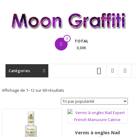
Aller
au
contenu
MoonGraffiti
0
TOTAL
0,00€
Catégories
Trié
Affichage de 1–12 sur 69 résultats
par
popularité
Vernis à ongles Nail