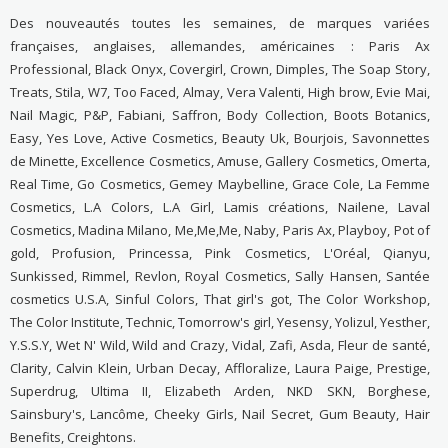
Des nouveautés toutes les semaines, de marques variées
françaises, anglaises, allemandes, américaines : Paris Ax
Professional, Black Onyx, Covergirl, Crown, Dimples, The Soap Story,
Treats, Stila, W7, Too Faced, Almay, Vera Valenti, High brow, Evie Mai,
Nail Magic, P&P, Fabiani, Saffron, Body Collection, Boots Botanics,
Easy, Yes Love, Active Cosmetics, Beauty Uk, Bourjois, Savonnettes
de Minette, Excellence Cosmetics, Amuse, Gallery Cosmetics, Omerta,
Real Time, Go Cosmetics, Gemey Maybelline, Grace Cole, La Femme
Cosmetics, L.A Colors, L.A Girl, Lamis créations, Nailene, Laval
Cosmetics, Madina Milano, Me,Me,Me, Naby, Paris Ax, Playboy, Pot of
gold, Profusion, Princessa, Pink Cosmetics, L'Oréal, Qianyu,
Sunkissed, Rimmel, Revlon, Royal Cosmetics, Sally Hansen, Santée
cosmetics U.S.A, Sinful Colors, That girl's got, The Color Workshop,
The Color Institute, Technic, Tomorrow's girl, Yesensy, Yolizul, Yesther,
Y.S.S.Y, Wet N' Wild, Wild and Crazy, Vidal, Zafi, Asda, Fleur de santé,
Clarity, Calvin Klein, Urban Decay, Affloralize, Laura Paige, Prestige,
Superdrug, Ultima II, Elizabeth Arden, NKD SKN, Borghese,
Sainsbury's, Lancôme, Cheeky Girls, Nail Secret, Gum Beauty, Hair
Benefits, Creightons.