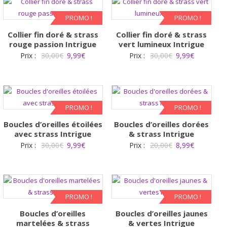
était :
est :
30,00€.
9,99€.
40,00€.
9,99€.
PROMO !
PROMO !
Collier fin doré & strass
Collier fin doré & strass
rouge passion Intrigue
vert lumineux Intrigue
Le
Le
Le
Le
Prix :
30,00
€
9,99
€
Prix :
30,00
€
9,99
€
prix
prix
prix
prix
initial
actuel
initial
actuel
était :
est :
était :
est :
30,00€.
9,99€.
30,00€.
9,99€.
PROMO !
PROMO !
Boucles d’oreilles étoilées
Boucles d’oreilles dorées
avec strass Intrigue
& strass Intrigue
Le
Le
Le
Le
Prix :
30,00
€
9,99
€
Prix :
20,00
€
8,99
€
prix
prix
prix
prix
initial
actuel
initial
actuel
était :
est :
était :
est :
30,00€.
9,99€.
20,00€.
8,99€.
PROMO !
PROMO !
Boucles d’oreilles
Boucles d’oreilles jaunes
martelées & strass
& vertes Intrigue