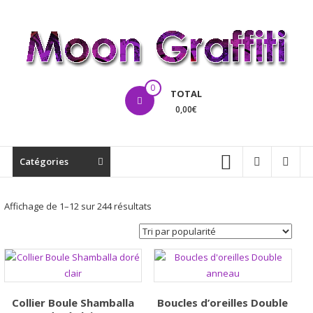
Aller
au
contenu
MoonGraffiti
0
TOTAL
0,00€
Catégories
Trié
Affichage de 1–12 sur 244 résultats
par
popularité
Collier Boule Shamballa
Boucles d’oreilles Double