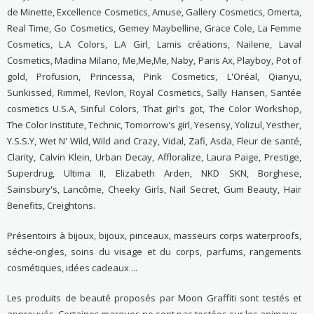
de Minette, Excellence Cosmetics, Amuse, Gallery Cosmetics, Omerta,
Real Time, Go Cosmetics, Gemey Maybelline, Grace Cole, La Femme
Cosmetics, L.A Colors, L.A Girl, Lamis créations, Nailene, Laval
Cosmetics, Madina Milano, Me,Me,Me, Naby, Paris Ax, Playboy, Pot of
gold, Profusion, Princessa, Pink Cosmetics, L'Oréal, Qianyu,
Sunkissed, Rimmel, Revlon, Royal Cosmetics, Sally Hansen, Santée
cosmetics U.S.A, Sinful Colors, That girl's got, The Color Workshop,
The Color Institute, Technic, Tomorrow's girl, Yesensy, Yolizul, Yesther,
Y.S.S.Y, Wet N' Wild, Wild and Crazy, Vidal, Zafi, Asda, Fleur de santé,
Clarity, Calvin Klein, Urban Decay, Affloralize, Laura Paige, Prestige,
Superdrug, Ultima II, Elizabeth Arden, NKD SKN, Borghese,
Sainsbury's, Lancôme, Cheeky Girls, Nail Secret, Gum Beauty, Hair
Benefits, Creightons.
Présentoirs à bijoux, bijoux, pinceaux, masseurs corps waterproofs,
séche-ongles, soins du visage et du corps, parfums, rangements
cosmétiques, idées cadeaux ...
Les produits de beauté proposés par Moon Graffiti sont testés et