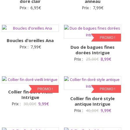
doré clair
anneau
Prix :
6,95
€
Prix :
7,99
€
PROMO !
Boucles d’oreilles Ana
Prix :
7,99
€
Duo de bagues fines
dorées Intrigue
Le
Le
Prix :
25,00
€
8,99
€
prix
prix
initial
actuel
était :
est :
25,00€.
8,99€.
PROMO !
PROMO !
Collier fin doré vieilli
Intrigue
Collier fin doré style
Le
Le
Prix :
30,00
€
9,99
€
antique Intrigue
Le
Le
Prix :
40,00
€
9,99
€
prix
prix
prix
prix
initial
actuel
initial
actuel
était :
est :