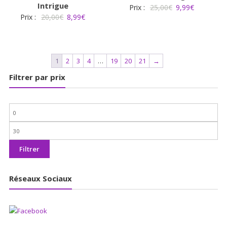
Intrigue
Le
Le
Prix :
25,00
€
9,99
€
Le
Le
Prix :
20,00
€
8,99
€
prix
prix
prix
prix
initial
actuel
initial
actuel
était :
est :
était :
est :
25,00€.
9,99€.
1
2
3
4
…
19
20
21
→
20,00€.
8,99€.
Filtrer par prix
Prix
min
Prix
max
Filtrer
Réseaux Sociaux