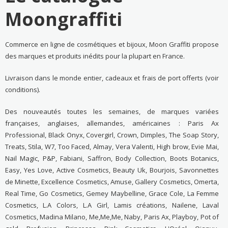
Moongraffiti
Commerce en ligne de cosmétiques et bijoux, Moon Graffiti propose
des marques et produits inédits pour la plupart en France.
Livraison dans le monde entier, cadeaux et frais de port offerts (voir
conditions).
Des nouveautés toutes les semaines, de marques variées
françaises, anglaises, allemandes, américaines : Paris Ax
Professional, Black Onyx, Covergirl, Crown, Dimples, The Soap Story,
Treats, Stila, W7, Too Faced, Almay, Vera Valenti, High brow, Evie Mai,
Nail Magic, P&P, Fabiani, Saffron, Body Collection, Boots Botanics,
Easy, Yes Love, Active Cosmetics, Beauty Uk, Bourjois, Savonnettes
de Minette, Excellence Cosmetics, Amuse, Gallery Cosmetics, Omerta,
Real Time, Go Cosmetics, Gemey Maybelline, Grace Cole, La Femme
Cosmetics, L.A Colors, L.A Girl, Lamis créations, Nailene, Laval
Cosmetics, Madina Milano, Me,Me,Me, Naby, Paris Ax, Playboy, Pot of