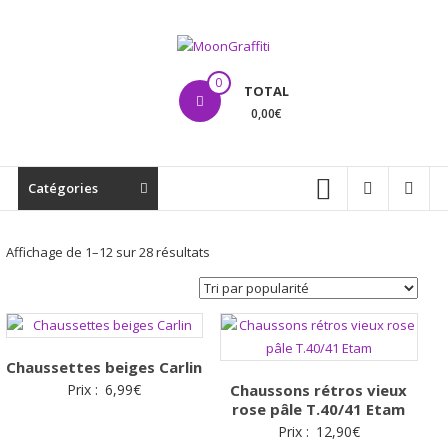
Aller
au
contenu
MoonGraffiti
0
TOTAL
0,00€
Catégories
Trié
Affichage de 1–12 sur 28 résultats
par
popularité
Chaussettes beiges Carlin
Prix :
6,99
€
Chaussons rétros vieux
rose pâle T.40/41 Etam
Prix :
12,90
€