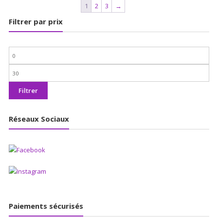
1
2
3
→
Filtrer par prix
Prix
min
Prix
max
Filtrer
Réseaux Sociaux
Paiements sécurisés