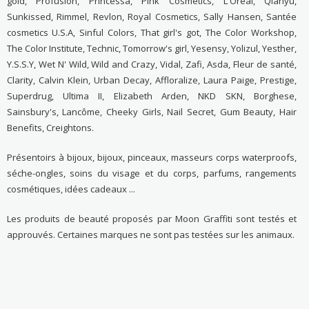
gold, Profusion, Princessa, Pink Cosmetics, L'Oréal, Qianyu,
Sunkissed, Rimmel, Revlon, Royal Cosmetics, Sally Hansen, Santée
cosmetics U.S.A, Sinful Colors, That girl's got, The Color Workshop,
The Color Institute, Technic, Tomorrow's girl, Yesensy, Yolizul, Yesther,
Y.S.S.Y, Wet N' Wild, Wild and Crazy, Vidal, Zafi, Asda, Fleur de santé,
Clarity, Calvin Klein, Urban Decay, Affloralize, Laura Paige, Prestige,
Superdrug, Ultima II, Elizabeth Arden, NKD SKN, Borghese,
Sainsbury's, Lancôme, Cheeky Girls, Nail Secret, Gum Beauty, Hair
Benefits, Creightons.
Présentoirs à bijoux, bijoux, pinceaux, masseurs corps waterproofs,
séche-ongles, soins du visage et du corps, parfums, rangements
cosmétiques, idées cadeaux ...
Les produits de beauté proposés par Moon Graffiti sont testés et
approuvés. Certaines marques ne sont pas testées sur les animaux.