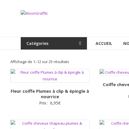
Aller
au
MoonGraffiti
contenu
Catégories
ACCUEIL
NO
Trié
Affichage de 1–12 sur 25 résultats
par
popularité
Coiffe chev
Fleur coiffe Plumes à clip & épingle à
nourrice
Prix :
6,95
€