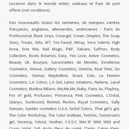
Livraison dans le monde entier, cadeaux et frais de port
offerts (voir conditions).
Des nouveautés toutes les semaines, de marques variées
françaises, anglaises, allemandes, américaines : Paris Ax
Professional, Black Onyx, Covergirl, Crown, Dimples, The Soap
Story, Treats, Stila, W7, Too Faced, Almay, Vera Valenti, High
brow, Evie Mai, Nail Magic, P&P, Fabiani, Saffron, Body
Collection, Boots Botanics, Easy, Yes Love, Active Cosmetics,
Beauty Uk, Bourjois, Savonnettes de Minette, Excellence
Cosmetics, Amuse, Gallery Cosmetics, Omerta, Real Time, Go
Cosmetics, Gemey Maybelline, Grace Cole, La Femme
Cosmetics, L.A Colors, L.A Girl, Lamis créations, Nailene, Laval
Cosmetics, Madina Milano, Me,Me,Me, Naby, Paris Ax, Playboy,
Pot of gold, Profusion, Princessa, Pink Cosmetics, L'Oréal,
Qianyu, Sunkissed, Rimmel, Revlon, Royal Cosmetics, Sally
Hansen, Santée cosmetics U.S.A, Sinful Colors, That girl's got,
The Color Workshop, The Color Institute, Technic, Tomorrow's
girl, Yesensy, Yolizul, Yesther, Y.S.S.Y, Wet N' Wild, Wild and
Crazy, Vidal, Zafi, Asda, Fleur de santé, Clarity, Calvin Klein,