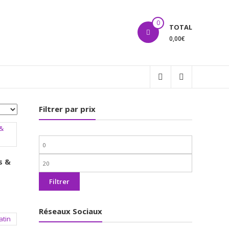
0
TOTAL
0,00€
Filtrer par prix
Prix
min
s &
Prix
max
Filtrer
Réseaux Sociaux