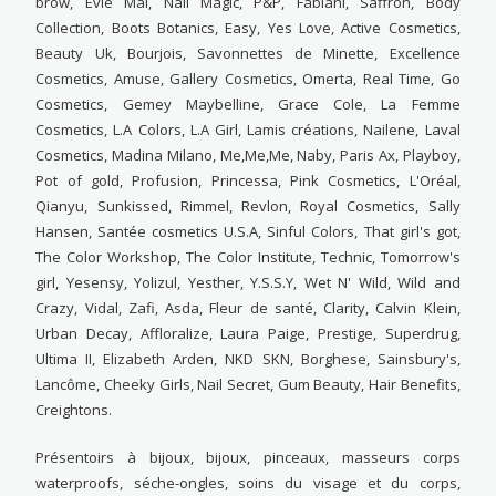
brow, Evie Mai, Nail Magic, P&P, Fabiani, Saffron, Body
Collection, Boots Botanics, Easy, Yes Love, Active Cosmetics,
Beauty Uk, Bourjois, Savonnettes de Minette, Excellence
Cosmetics, Amuse, Gallery Cosmetics, Omerta, Real Time, Go
Cosmetics, Gemey Maybelline, Grace Cole, La Femme
Cosmetics, L.A Colors, L.A Girl, Lamis créations, Nailene, Laval
Cosmetics, Madina Milano, Me,Me,Me, Naby, Paris Ax, Playboy,
Pot of gold, Profusion, Princessa, Pink Cosmetics, L'Oréal,
Qianyu, Sunkissed, Rimmel, Revlon, Royal Cosmetics, Sally
Hansen, Santée cosmetics U.S.A, Sinful Colors, That girl's got,
The Color Workshop, The Color Institute, Technic, Tomorrow's
girl, Yesensy, Yolizul, Yesther, Y.S.S.Y, Wet N' Wild, Wild and
Crazy, Vidal, Zafi, Asda, Fleur de santé, Clarity, Calvin Klein,
Urban Decay, Affloralize, Laura Paige, Prestige, Superdrug,
Ultima II, Elizabeth Arden, NKD SKN, Borghese, Sainsbury's,
Lancôme, Cheeky Girls, Nail Secret, Gum Beauty, Hair Benefits,
Creightons.
Présentoirs à bijoux, bijoux, pinceaux, masseurs corps
waterproofs, séche-ongles, soins du visage et du corps,