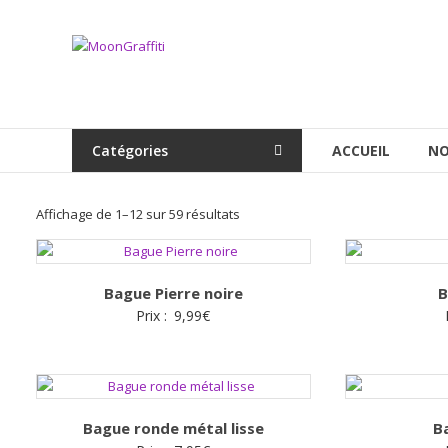
Aller
au
MoonGraffiti
contenu
Catégories
ACCUEIL
NO
Trié
Affichage de 1–12 sur 59 résultats
par
popularité
Bague Pierre noire
B
Prix :
9,99
€
Bague ronde métal lisse
B