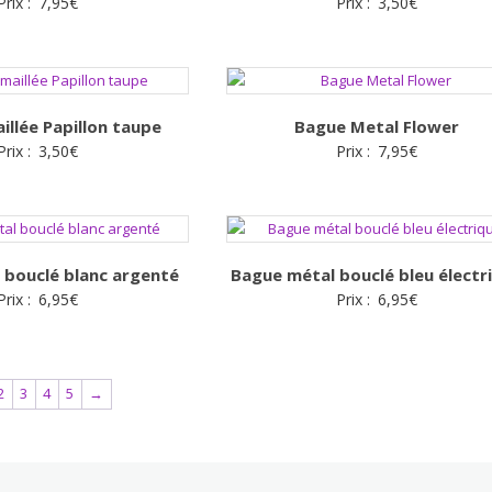
Prix :
7,95
€
Prix :
3,50
€
llée Papillon taupe
Bague Metal Flower
Prix :
3,50
€
Prix :
7,95
€
 bouclé blanc argenté
Bague métal bouclé bleu électr
Prix :
6,95
€
Prix :
6,95
€
2
3
4
5
→