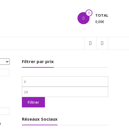
0
TOTAL
0,00€
Filtrer par prix
Prix
min
Prix
max
Filtrer
Réseaux Sociaux
e