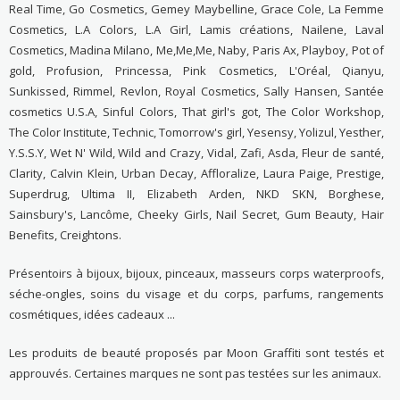
Real Time, Go Cosmetics, Gemey Maybelline, Grace Cole, La Femme
Cosmetics, L.A Colors, L.A Girl, Lamis créations, Nailene, Laval
Cosmetics, Madina Milano, Me,Me,Me, Naby, Paris Ax, Playboy, Pot of
gold, Profusion, Princessa, Pink Cosmetics, L'Oréal, Qianyu,
Sunkissed, Rimmel, Revlon, Royal Cosmetics, Sally Hansen, Santée
cosmetics U.S.A, Sinful Colors, That girl's got, The Color Workshop,
The Color Institute, Technic, Tomorrow's girl, Yesensy, Yolizul, Yesther,
Y.S.S.Y, Wet N' Wild, Wild and Crazy, Vidal, Zafi, Asda, Fleur de santé,
Clarity, Calvin Klein, Urban Decay, Affloralize, Laura Paige, Prestige,
Superdrug, Ultima II, Elizabeth Arden, NKD SKN, Borghese,
Sainsbury's, Lancôme, Cheeky Girls, Nail Secret, Gum Beauty, Hair
Benefits, Creightons.
Présentoirs à bijoux, bijoux, pinceaux, masseurs corps waterproofs,
séche-ongles, soins du visage et du corps, parfums, rangements
cosmétiques, idées cadeaux ...
Les produits de beauté proposés par Moon Graffiti sont testés et
approuvés. Certaines marques ne sont pas testées sur les animaux.