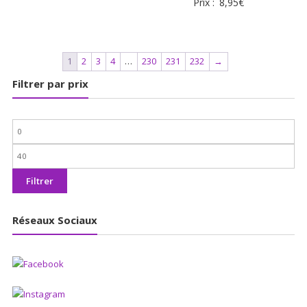
Prix :
8,95
€
1
2
3
4
…
230
231
232
→
Filtrer par prix
Prix
min
Prix
max
Filtrer
Réseaux Sociaux