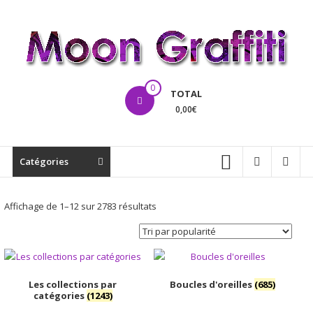
Aller
au
contenu
MoonGraffiti
0
TOTAL
0,00€
Catégories
Trié
Affichage de 1–12 sur 2783 résultats
par
popularité
Les collections par
Boucles d'oreilles
(685)
catégories
(1243)