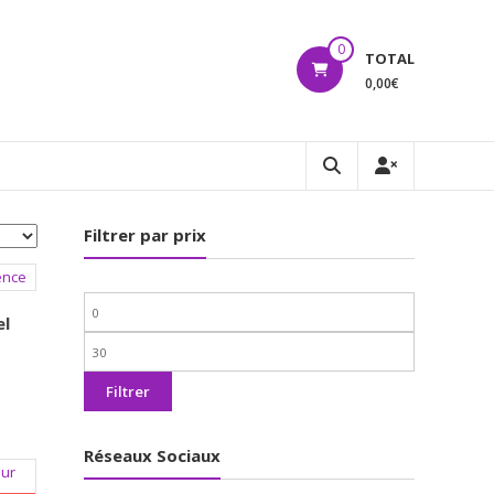
0
TOTAL
0,00€
Filtrer par prix
Prix
el
min
Prix
max
Filtrer
Réseaux Sociaux