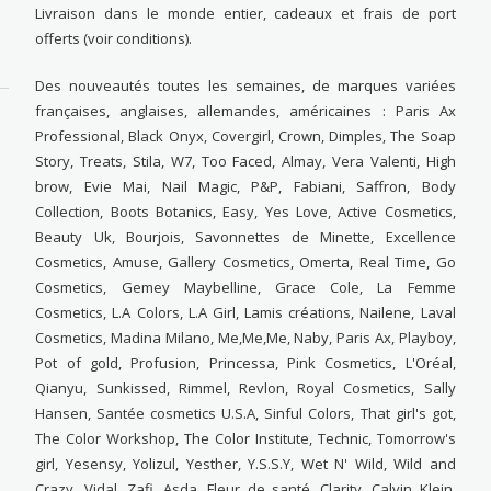
Livraison dans le monde entier, cadeaux et frais de port
offerts (voir conditions).
Des nouveautés toutes les semaines, de marques variées
françaises, anglaises, allemandes, américaines : Paris Ax
Professional, Black Onyx, Covergirl, Crown, Dimples, The Soap
Story, Treats, Stila, W7, Too Faced, Almay, Vera Valenti, High
brow, Evie Mai, Nail Magic, P&P, Fabiani, Saffron, Body
Collection, Boots Botanics, Easy, Yes Love, Active Cosmetics,
Beauty Uk, Bourjois, Savonnettes de Minette, Excellence
Cosmetics, Amuse, Gallery Cosmetics, Omerta, Real Time, Go
Cosmetics, Gemey Maybelline, Grace Cole, La Femme
Cosmetics, L.A Colors, L.A Girl, Lamis créations, Nailene, Laval
Cosmetics, Madina Milano, Me,Me,Me, Naby, Paris Ax, Playboy,
Pot of gold, Profusion, Princessa, Pink Cosmetics, L'Oréal,
Qianyu, Sunkissed, Rimmel, Revlon, Royal Cosmetics, Sally
Hansen, Santée cosmetics U.S.A, Sinful Colors, That girl's got,
The Color Workshop, The Color Institute, Technic, Tomorrow's
girl, Yesensy, Yolizul, Yesther, Y.S.S.Y, Wet N' Wild, Wild and
Crazy, Vidal, Zafi, Asda, Fleur de santé, Clarity, Calvin Klein,