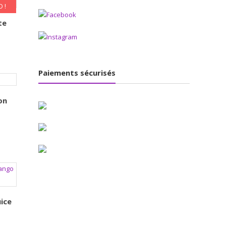
 !
te
Paiements sécurisés
on
ice