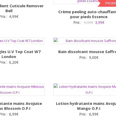
PROMO
lient Cuticule Remover
Bell
Crème peeling auto-chauffan
Prix :
4,99
€
pour pieds Essence
Le
Le
Prix :
5,99
€
3,99
€
prix
prix
initial
actuel
était :
est :
5,99€.
3,99€.
gles U.V Top Coat W7
Bain dissolvant mousse Saffr
London
Prix :
9,00
€
Prix :
6,20
€
atante mains Avojuice
Lotion hydratante mains Avoju
us Blossom O.P.I
Mango O.P.I
Prix :
6,99
€
Prix :
6,99
€