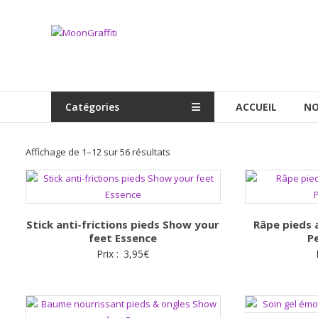
Aller
au
MoonGraffiti
contenu
Catégories
ACCUEIL
NO
Trié
Affichage de 1–12 sur 56 résultats
par
popularité
Stick anti-frictions pieds Show your
Râpe pieds 
feet Essence
P
Prix :
3,95
€