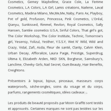
Cosmetics, Gemey Maybelline, Grace Cole, La Femme
Cosmetics, L.A Colors, L.A Girl, Lamis créations, Nailene, Laval
Cosmetics, Madina Milano, Me,Me,Me, Naby, Paris Ax, Playboy,
Pot of gold, Profusion, Princessa, Pink Cosmetics, L'Oréal,
Qianyu, Sunkissed, Rimmel, Revlon, Royal Cosmetics, Sally
Hansen, Santée cosmetics U.S.A, Sinful Colors, That girl's got,
The Color Workshop, The Color Institute, Technic, Tomorrow's
girl, Yesensy, Yolizul, Yesther, Y.S.S.Y, Wet N' Wild, Wild and
Crazy, Vidal, Zafi, Asda, Fleur de santé, Clarity, Calvin Klein,
Urban Decay, Affloralize, Laura Paige, Prestige, Superdrug,
Ultima II, Elizabeth Arden, NKD SKN, Borghese, Sainsbury's,
Lancôme, Cheeky Girls, Nail Secret, Gum Beauty, Hair Benefits,
Creightons.
Présentoirs à bijoux, bijoux, pinceaux, masseurs corps
waterproofs, séche-ongles, soins du visage et du corps,
parfums, rangements cosmétiques, idées cadeaux ...
Les produits de beauté proposés par Moon Graffiti sont testés
et approuvés. Certaines marques ne sont pas testées sur les