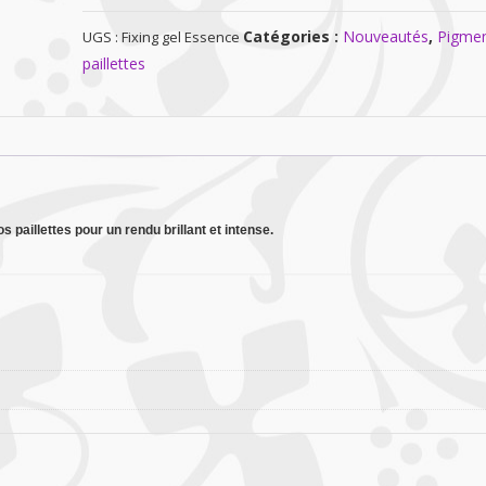
Gel
Catégories :
Nouveautés
,
Pigmen
UGS :
Fixing gel Essence
fixateur
paillettes
paillettes
Essence
s paillettes pour un rendu brillant et intense.