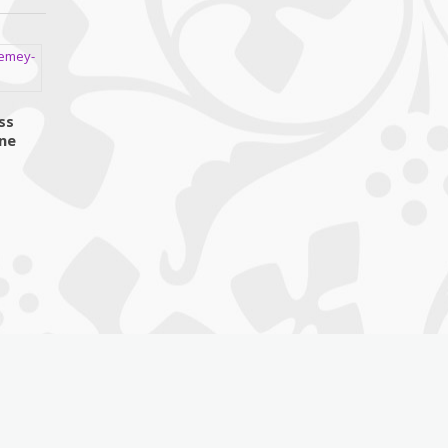
ss
ne