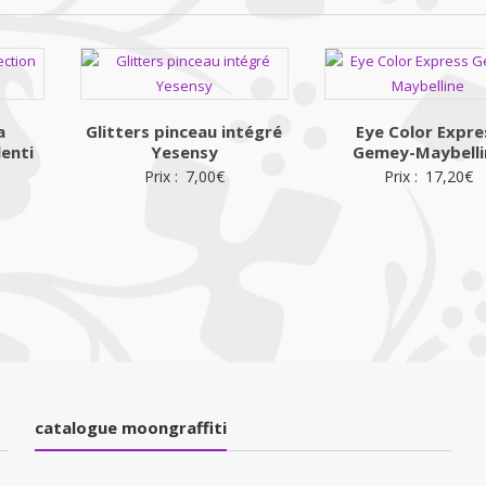
a
Glitters pinceau intégré
Eye Color Expre
lenti
Yesensy
Gemey-Maybelli
Prix :
7,00
€
Prix :
17,20
€
catalogue moongraffiti