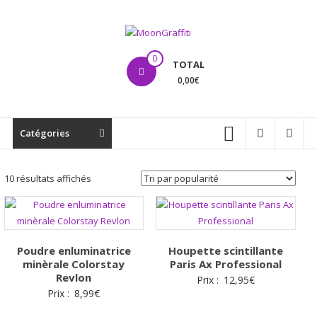
Aller
au
contenu
MoonGraffiti
0
TOTAL
0,00€
Catégories
Trié
10 résultats affichés
par
popularité
Poudre enluminatrice
Houpette scintillante
minèrale Colorstay
Paris Ax Professional
Revlon
Prix :
12,95
€
Prix :
8,99
€