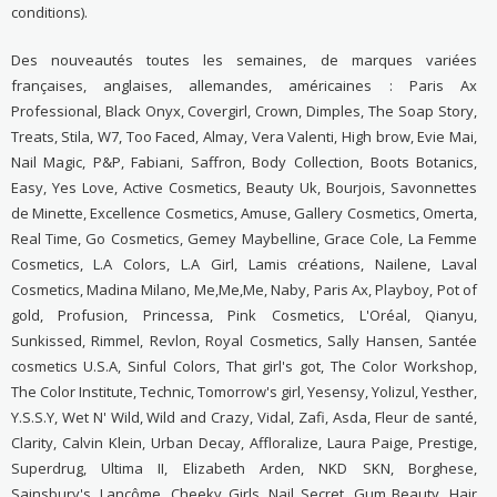
conditions).
Des nouveautés toutes les semaines, de marques variées
françaises, anglaises, allemandes, américaines : Paris Ax
Professional, Black Onyx, Covergirl, Crown, Dimples, The Soap Story,
Treats, Stila, W7, Too Faced, Almay, Vera Valenti, High brow, Evie Mai,
Nail Magic, P&P, Fabiani, Saffron, Body Collection, Boots Botanics,
Easy, Yes Love, Active Cosmetics, Beauty Uk, Bourjois, Savonnettes
de Minette, Excellence Cosmetics, Amuse, Gallery Cosmetics, Omerta,
Real Time, Go Cosmetics, Gemey Maybelline, Grace Cole, La Femme
Cosmetics, L.A Colors, L.A Girl, Lamis créations, Nailene, Laval
Cosmetics, Madina Milano, Me,Me,Me, Naby, Paris Ax, Playboy, Pot of
gold, Profusion, Princessa, Pink Cosmetics, L'Oréal, Qianyu,
Sunkissed, Rimmel, Revlon, Royal Cosmetics, Sally Hansen, Santée
cosmetics U.S.A, Sinful Colors, That girl's got, The Color Workshop,
The Color Institute, Technic, Tomorrow's girl, Yesensy, Yolizul, Yesther,
Y.S.S.Y, Wet N' Wild, Wild and Crazy, Vidal, Zafi, Asda, Fleur de santé,
Clarity, Calvin Klein, Urban Decay, Affloralize, Laura Paige, Prestige,
Superdrug, Ultima II, Elizabeth Arden, NKD SKN, Borghese,
Sainsbury's, Lancôme, Cheeky Girls, Nail Secret, Gum Beauty, Hair