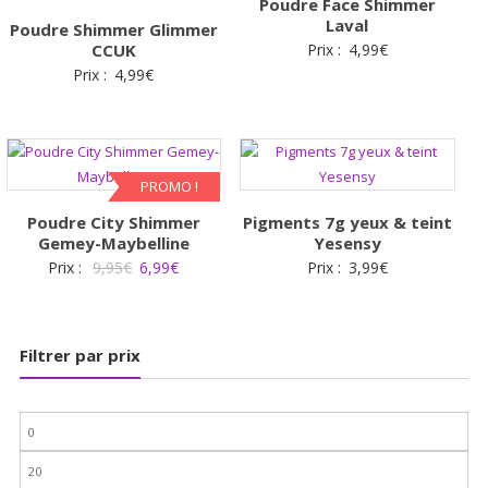
Poudre Face Shimmer
Laval
Poudre Shimmer Glimmer
CCUK
Prix :
4,99
€
Prix :
4,99
€
PROMO !
Poudre City Shimmer
Pigments 7g yeux & teint
Gemey-Maybelline
Yesensy
Le
Le
Prix :
9,95
€
6,99
€
Prix :
3,99
€
prix
prix
initial
actuel
était :
est :
Filtrer par prix
9,95€.
6,99€.
Prix
min
Prix