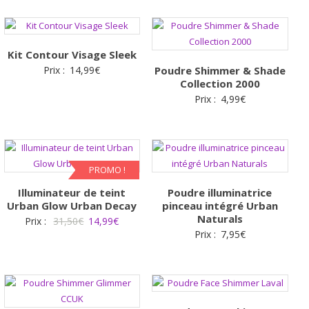
Kit Contour Visage Sleek
Prix :
14,99
€
Poudre Shimmer & Shade
Collection 2000
Prix :
4,99
€
PROMO !
Illuminateur de teint
Poudre illuminatrice
Urban Glow Urban Decay
pinceau intégré Urban
Naturals
Le
Le
Prix :
31,50
€
14,99
€
Prix :
7,95
€
prix
prix
initial
actuel
était :
est :
31,50€.
14,99€.