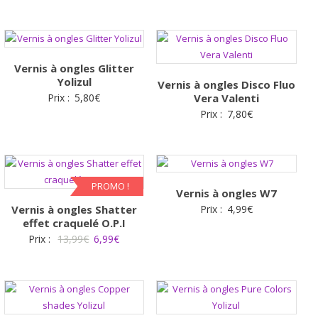
Vernis à ongles Glitter
Yolizul
Vernis à ongles Disco Fluo
Prix :
5,80
€
Vera Valenti
Prix :
7,80
€
PROMO !
Vernis à ongles W7
Vernis à ongles Shatter
Prix :
4,99
€
effet craquelé O.P.I
Le
Le
Prix :
13,99
€
6,99
€
prix
prix
initial
actuel
était :
est :
13,99€.
6,99€.