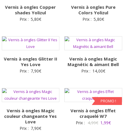
Vernis à ongles Copper
Vernis à ongles Pure
shades Yolizul
Colors Yolizul
Prix :
5,80
€
Prix :
5,80
€
Vernis à ongles Glitter II
Vernis à ongles Magic
Yes Love
Magnétic & aimant Bell
Prix :
7,90
€
Prix :
14,00
€
PROMO !
Vernis à ongles Magic
Vernis à ongles Effet
couleur changeante Yes
craquelé W7
Love
Le
Le
Prix :
4,99
€
1,99
€
Prix :
7,90
€
prix
prix