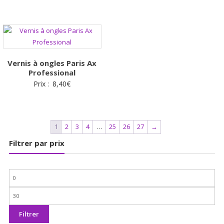
initial
actuel
était :
est :
4,99€.
1,99€.
Vernis à ongles Paris Ax
Professional
Prix :
8,40
€
1
2
3
4
…
25
26
27
→
Filtrer par prix
Prix
min
Prix
max
Filtrer