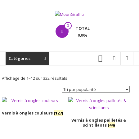
Aller
au
contenu
MoonGraffiti
0
TOTAL
0,00€
Catégories
Trié
Affichage de 1–12 sur 322 résultats
par
popularité
Vernis à ongles couleurs
(127)
Vernis à ongles pailletés &
scintillants
(44)