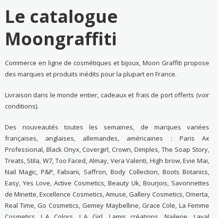
Le catalogue
Moongraffiti
Commerce en ligne de cosmétiques et bijoux, Moon Graffiti propose
des marques et produits inédits pour la plupart en France.
Livraison dans le monde entier, cadeaux et frais de port offerts (voir
conditions).
Des nouveautés toutes les semaines, de marques variées
françaises, anglaises, allemandes, américaines : Paris Ax
Professional, Black Onyx, Covergirl, Crown, Dimples, The Soap Story,
Treats, Stila, W7, Too Faced, Almay, Vera Valenti, High brow, Evie Mai,
Nail Magic, P&P, Fabiani, Saffron, Body Collection, Boots Botanics,
Easy, Yes Love, Active Cosmetics, Beauty Uk, Bourjois, Savonnettes
de Minette, Excellence Cosmetics, Amuse, Gallery Cosmetics, Omerta,
Real Time, Go Cosmetics, Gemey Maybelline, Grace Cole, La Femme
Cosmetics, L.A Colors, L.A Girl, Lamis créations, Nailene, Laval