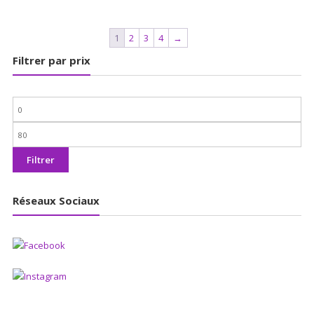
1
2
3
4
→
Filtrer par prix
Prix
min
Prix
max
Filtrer
Réseaux Sociaux