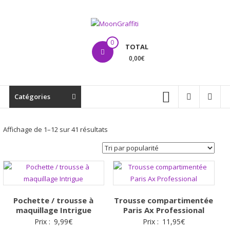
Aller
au
contenu
MoonGraffiti
0
TOTAL
0,00€
Catégories
Trié
Affichage de 1–12 sur 41 résultats
par
popularité
Pochette / trousse à
Trousse compartimentée
maquillage Intrigue
Paris Ax Professional
Prix :
9,99
€
Prix :
11,95
€