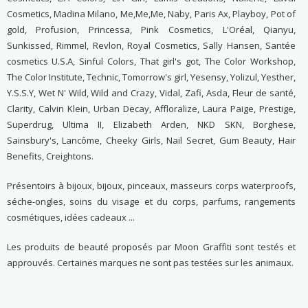
Cosmetics, Madina Milano, Me,Me,Me, Naby, Paris Ax, Playboy, Pot of
gold, Profusion, Princessa, Pink Cosmetics, L'Oréal, Qianyu,
Sunkissed, Rimmel, Revlon, Royal Cosmetics, Sally Hansen, Santée
cosmetics U.S.A, Sinful Colors, That girl's got, The Color Workshop,
The Color Institute, Technic, Tomorrow's girl, Yesensy, Yolizul, Yesther,
Y.S.S.Y, Wet N' Wild, Wild and Crazy, Vidal, Zafi, Asda, Fleur de santé,
Clarity, Calvin Klein, Urban Decay, Affloralize, Laura Paige, Prestige,
Superdrug, Ultima II, Elizabeth Arden, NKD SKN, Borghese,
Sainsbury's, Lancôme, Cheeky Girls, Nail Secret, Gum Beauty, Hair
Benefits, Creightons.
Présentoirs à bijoux, bijoux, pinceaux, masseurs corps waterproofs,
séche-ongles, soins du visage et du corps, parfums, rangements
cosmétiques, idées cadeaux ...
Les produits de beauté proposés par Moon Graffiti sont testés et
approuvés. Certaines marques ne sont pas testées sur les animaux.