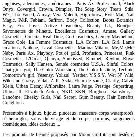
anglaises, allemandes, américaines : Paris Ax Professional, Black
Onyx, Covergirl, Crown, Dimples, The Soap Story, Treats, Stila,
W7, Too Faced, Almay, Vera Valenti, High brow, Evie Mai, Nail
Magic, P&P, Fabiani, Saffron, Body Collection, Boots Botanics,
Easy, Yes Love, Active Cosmetics, Beauty Uk, Bourjois,
Savonnettes de Minette, Excellence Cosmetics, Amuse, Gallery
Cosmetics, Omerta, Real Time, Go Cosmetics, Gemey Maybelline,
Grace Cole, La Femme Cosmetics, L.A Colors, L.A Girl, Lamis
créations, Nailene, Laval Cosmetics, Madina Milano, Me,Me,Me,
Naby, Paris Ax, Playboy, Pot of gold, Profusion, Princessa, Pink
Cosmetics, L'Oréal, Qianyu, Sunkissed, Rimmel, Revlon, Royal
Cosmetics, Sally Hansen, Santée cosmetics U.S.A, Sinful Colors,
That girl's got, The Color Workshop, The Color Institute, Technic,
Tomorrow's girl, Yesensy, Yolizul, Yesther, Y.S.S.Y, Wet N' Wild,
Wild and Crazy, Vidal, Zafi, Asda, Fleur de santé, Clarity, Calvin
Klein, Urban Decay, Affloralize, Laura Paige, Prestige, Superdrug,
Ultima II, Elizabeth Arden, NKD SKN, Borghese, Sainsbury's,
Lancôme, Cheeky Girls, Nail Secret, Gum Beauty, Hair Benefits,
Creightons.
Présentoirs à bijoux, bijoux, pinceaux, masseurs corps waterproofs,
séche-ongles, soins du visage et du corps, parfums, rangements
cosmétiques, idées cadeaux ...
Les produits de beauté proposés par Moon Graffiti sont testés et