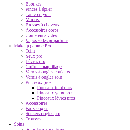
Eponges
Pinces à épiler
Taille-crayons
Miroirs
Brosses à cheveux
Accessoires corps
Contenants vides
Vapos vides pr parfums
Makeup gamme Pro
Teint
Yeux pro
Lèvres pro
Coffrets maquillage
Vernis à ongles couleurs
Vernis à ongles soin
Pinceaux pros
Pinceaux teint pros
Pinceaux yeux pros
Pinceaux lèvres pros
Accessoires
Faux-ongles
Stickers ongles pro
Trousses
Soins
Soins bios argan/rose