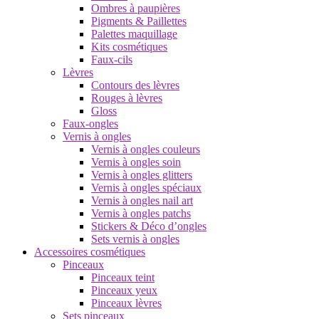
Ombres à paupières
Pigments & Paillettes
Palettes maquillage
Kits cosmétiques
Faux-cils
Lèvres
Contours des lèvres
Rouges à lèvres
Gloss
Faux-ongles
Vernis à ongles
Vernis à ongles couleurs
Vernis à ongles soin
Vernis à ongles glitters
Vernis à ongles spéciaux
Vernis à ongles nail art
Vernis à ongles patchs
Stickers & Déco d’ongles
Sets vernis à ongles
Accessoires cosmétiques
Pinceaux
Pinceaux teint
Pinceaux yeux
Pinceaux lèvres
Sets pinceaux