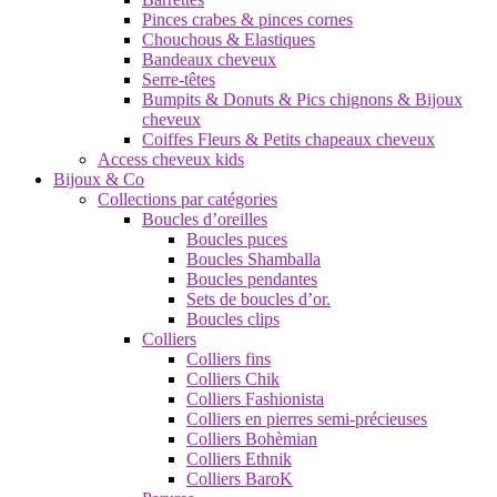
Pinces crabes & pinces cornes
Chouchous & Elastiques
Bandeaux cheveux
Serre-têtes
Bumpits & Donuts & Pics chignons & Bijoux
cheveux
Coiffes Fleurs & Petits chapeaux cheveux
Access cheveux kids
Bijoux & Co
Collections par catégories
Boucles d’oreilles
Boucles puces
Boucles Shamballa
Boucles pendantes
Sets de boucles d’or.
Boucles clips
Colliers
Colliers fins
Colliers Chik
Colliers Fashionista
Colliers en pierres semi-précieuses
Colliers Bohèmian
Colliers Ethnik
Colliers BaroK