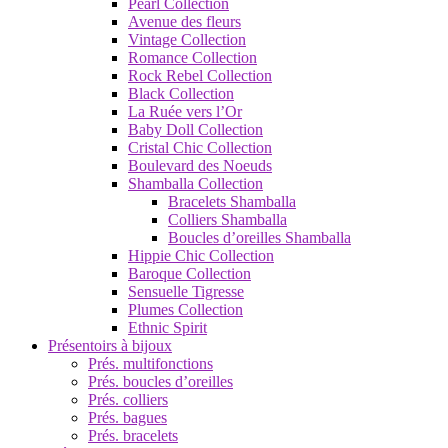
Pearl Collection
Avenue des fleurs
Vintage Collection
Romance Collection
Rock Rebel Collection
Black Collection
La Ruée vers l’Or
Baby Doll Collection
Cristal Chic Collection
Boulevard des Noeuds
Shamballa Collection
Bracelets Shamballa
Colliers Shamballa
Boucles d’oreilles Shamballa
Hippie Chic Collection
Baroque Collection
Sensuelle Tigresse
Plumes Collection
Ethnic Spirit
Présentoirs à bijoux
Prés. multifonctions
Prés. boucles d’oreilles
Prés. colliers
Prés. bagues
Prés. bracelets