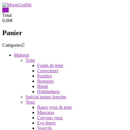
Aller
au
0
contenu
MoonGraffiti
Total
0,00€
Panier
Catégories
Makeup
Teint
Fonds de teint
Correcteurs
Poudres
Bronzers
Blush
Highlighters
Spécial peaux foncées
Yeux
Bases yeux & teint
Mascaras
Crayons yeux
Eye-liners
Sourcils