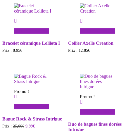
Ajouter au panier
Ajouter au panier
Bracelet céramique Lolilota I
Collier Axelle Creation
Prix :
8,95
€
Prix :
12,85
€
Promo !
Promo !
Ajouter au panier
Ajouter au panier
Bague Rock & Strass Intrigue
Duo de bagues fines dorées
Le
Le
Prix :
25,00
€
9,99
€
Intrigue
prix
prix