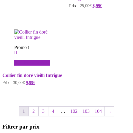
initial
actuel
Le
Le
Prix :
25,00
€
8,99
€
était :
est :
prix
prix
25,00€.
9,99€.
initial
actuel
était :
est :
25,00€.
8,99€.
Promo !
Ajouter au panier
Collier fin doré vieilli Intrigue
Le
Le
Prix :
30,00
€
9,99
€
prix
prix
initial
actuel
était :
est :
30,00€.
9,99€.
1
2
3
4
…
102
103
104
→
Filtrer par prix