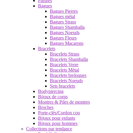
Parures
Bagues
Bagues Pierres
Bagues métal
Bagues Strass
Bagues Shamballa
Bagues Noeuds
Bagues Fleurs
Bagues Macarons
Bracelets
Bracelets Strass
Bracelets Shamballa
Bracelets Verre
Bracelets Métal
Bracelets breloques
Bracelets Noeuds
Sets bracelets
Bodypiercing
Bijoux de corps
Montres & Piles de montres
Broches
Porte-clés/Cordon cou
Bijoux pour enfants
Bijoux pour hommes
Collections par tendance