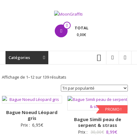
Aller
au
contenu
MoonGraffiti
0
TOTAL
0,00€
Catégories
Trié
Affichage de 1–12 sur 139 résultats
par
popularité
PROMO !
Bague Noeud Léopard
gris
Bague Simili peau de
Prix :
6,95
€
serpent & strass
Le
Le
Prix :
30,00
€
8,99
€