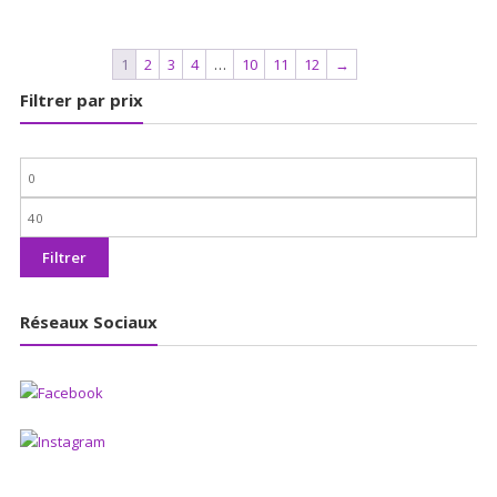
1
2
3
4
…
10
11
12
→
Filtrer par prix
Prix
min
Prix
max
Filtrer
Réseaux Sociaux