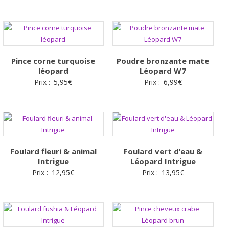
prix
prix
initial
actuel
était :
est :
30,00€.
8,99€.
Pince corne turquoise
Poudre bronzante mate
léopard
Léopard W7
Prix :
5,95
€
Prix :
6,99
€
Foulard fleuri & animal
Foulard vert d’eau &
Intrigue
Léopard Intrigue
Prix :
12,95
€
Prix :
13,95
€