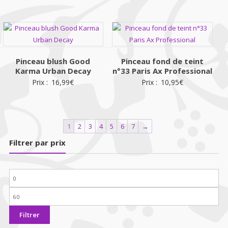
Pinceau blush Good
Pinceau fond de teint
Karma Urban Decay
n°33 Paris Ax Professional
Prix :
16,99
€
Prix :
10,95
€
1
2
3
4
5
6
7
→
Filtrer par prix
Prix
min
Prix
max
Filtrer