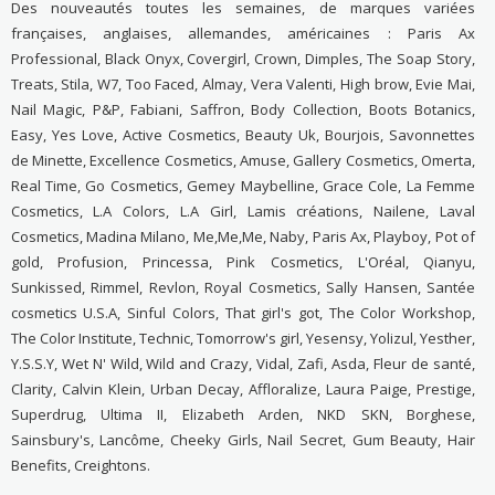
Des nouveautés toutes les semaines, de marques variées
françaises, anglaises, allemandes, américaines : Paris Ax
Professional, Black Onyx, Covergirl, Crown, Dimples, The Soap Story,
Treats, Stila, W7, Too Faced, Almay, Vera Valenti, High brow, Evie Mai,
Nail Magic, P&P, Fabiani, Saffron, Body Collection, Boots Botanics,
Easy, Yes Love, Active Cosmetics, Beauty Uk, Bourjois, Savonnettes
de Minette, Excellence Cosmetics, Amuse, Gallery Cosmetics, Omerta,
Real Time, Go Cosmetics, Gemey Maybelline, Grace Cole, La Femme
Cosmetics, L.A Colors, L.A Girl, Lamis créations, Nailene, Laval
Cosmetics, Madina Milano, Me,Me,Me, Naby, Paris Ax, Playboy, Pot of
gold, Profusion, Princessa, Pink Cosmetics, L'Oréal, Qianyu,
Sunkissed, Rimmel, Revlon, Royal Cosmetics, Sally Hansen, Santée
cosmetics U.S.A, Sinful Colors, That girl's got, The Color Workshop,
The Color Institute, Technic, Tomorrow's girl, Yesensy, Yolizul, Yesther,
Y.S.S.Y, Wet N' Wild, Wild and Crazy, Vidal, Zafi, Asda, Fleur de santé,
Clarity, Calvin Klein, Urban Decay, Affloralize, Laura Paige, Prestige,
Superdrug, Ultima II, Elizabeth Arden, NKD SKN, Borghese,
Sainsbury's, Lancôme, Cheeky Girls, Nail Secret, Gum Beauty, Hair
Benefits, Creightons.