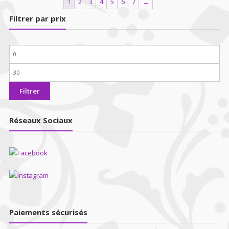
1
2
3
4
5
6
7
→
Filtrer par prix
Prix
min
Prix
max
Filtrer
Réseaux Sociaux
Paiements sécurisés