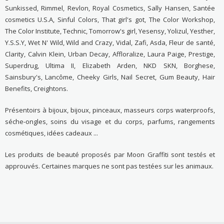
Sunkissed, Rimmel, Revlon, Royal Cosmetics, Sally Hansen, Santée
cosmetics U.S.A, Sinful Colors, That girl's got, The Color Workshop,
The Color Institute, Technic, Tomorrow's girl, Yesensy, Yolizul, Yesther,
Y.S.S.Y, Wet N' Wild, Wild and Crazy, Vidal, Zafi, Asda, Fleur de santé,
Clarity, Calvin Klein, Urban Decay, Affloralize, Laura Paige, Prestige,
Superdrug, Ultima II, Elizabeth Arden, NKD SKN, Borghese,
Sainsbury's, Lancôme, Cheeky Girls, Nail Secret, Gum Beauty, Hair
Benefits, Creightons.
Présentoirs à bijoux, bijoux, pinceaux, masseurs corps waterproofs,
séche-ongles, soins du visage et du corps, parfums, rangements
cosmétiques, idées cadeaux ...
Les produits de beauté proposés par Moon Graffiti sont testés et
approuvés. Certaines marques ne sont pas testées sur les animaux.