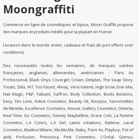
Moongraffiti
Commerce en ligne de cosmétiques et bijoux, Moon Graffiti propose
des marques et produits inédits pour la plupart en France.
Livraison dans le monde entier, cadeaux et frais de port offerts (voir
conditions).
Des nouveautés toutes les semaines, de marques variées
françaises, anglaises, allemandes, américaines : Paris Ax
Professional, Black Onyx, Covergirl, Crown, Dimples, The Soap Story,
Treats, Stila, W7, Too Faced, Almay, Vera Valenti, High brow, Evie Mai,
Nail Magic, P&P, Fabiani, Saffron, Body Collection, Boots Botanics,
Easy, Yes Love, Active Cosmetics, Beauty Uk, Bourjois, Savonnettes
de Minette, Excellence Cosmetics, Amuse, Gallery Cosmetics, Omerta,
Real Time, Go Cosmetics, Gemey Maybelline, Grace Cole, La Femme
Cosmetics, L.A Colors, L.A Girl, Lamis créations, Nailene, Laval
Cosmetics, Madina Milano, Me,Me,Me, Naby, Paris Ax, Playboy, Pot of
gold, Profusion, Princessa, Pink Cosmetics, L'Oréal, Qianyu,