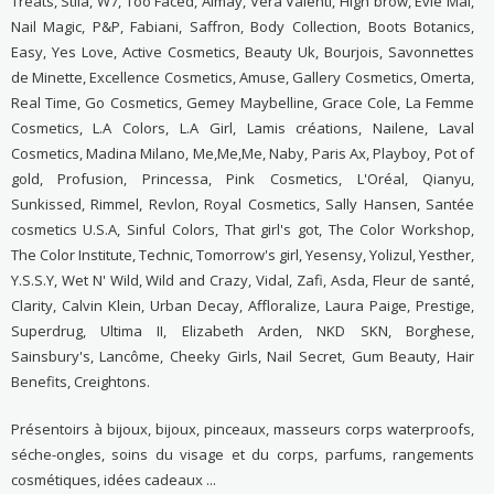
Treats, Stila, W7, Too Faced, Almay, Vera Valenti, High brow, Evie Mai,
Nail Magic, P&P, Fabiani, Saffron, Body Collection, Boots Botanics,
Easy, Yes Love, Active Cosmetics, Beauty Uk, Bourjois, Savonnettes
de Minette, Excellence Cosmetics, Amuse, Gallery Cosmetics, Omerta,
Real Time, Go Cosmetics, Gemey Maybelline, Grace Cole, La Femme
Cosmetics, L.A Colors, L.A Girl, Lamis créations, Nailene, Laval
Cosmetics, Madina Milano, Me,Me,Me, Naby, Paris Ax, Playboy, Pot of
gold, Profusion, Princessa, Pink Cosmetics, L'Oréal, Qianyu,
Sunkissed, Rimmel, Revlon, Royal Cosmetics, Sally Hansen, Santée
cosmetics U.S.A, Sinful Colors, That girl's got, The Color Workshop,
The Color Institute, Technic, Tomorrow's girl, Yesensy, Yolizul, Yesther,
Y.S.S.Y, Wet N' Wild, Wild and Crazy, Vidal, Zafi, Asda, Fleur de santé,
Clarity, Calvin Klein, Urban Decay, Affloralize, Laura Paige, Prestige,
Superdrug, Ultima II, Elizabeth Arden, NKD SKN, Borghese,
Sainsbury's, Lancôme, Cheeky Girls, Nail Secret, Gum Beauty, Hair
Benefits, Creightons.
Présentoirs à bijoux, bijoux, pinceaux, masseurs corps waterproofs,
séche-ongles, soins du visage et du corps, parfums, rangements
cosmétiques, idées cadeaux ...