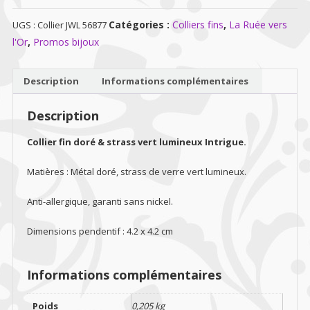
Collier
Catégories :
Colliers fins
,
La Ruée vers
UGS :
Collier JWL 56877
fin
l'Or
,
Promos bijoux
doré
&
strass
Description
Informations complémentaires
vert
lumineux
Description
Intrigue
Collier fin doré & strass vert lumineux Intrigue.
Matières : Métal doré, strass de verre vert lumineux.
Anti-allergique, garanti sans nickel.
Dimensions pendentif : 4.2 x 4.2 cm
Informations complémentaires
Poids
0,205 kg