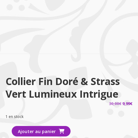
Collier Fin Doré & Strass
Vert Lumineux Intrigue
Le
Le
30,00
€
9,99
€
prix
pr
1 en stock
initial
ac
était :
est
quantité
Ajouter au panier
30,00€.
9,9
de