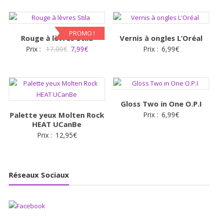
PROMO !
Rouge à lèvres Stila
Vernis à ongles L’Oréal
Le
Le
Prix :
17,00
€
7,99
€
Prix :
6,99
€
prix
prix
initial
actuel
était :
est :
17,00€.
7,99€.
Gloss Two in One O.P.I
Palette yeux Molten Rock
Prix :
6,99
€
HEAT UCanBe
Prix :
12,95
€
Réseaux Sociaux