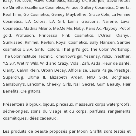
Easy, Yes Love, Active Cosmetics, Beauty Uk, Bourjois, Savonnettes
de Minette, Excellence Cosmetics, Amuse, Gallery Cosmetics, Omerta,
Real Time, Go Cosmetics, Gemey Maybelline, Grace Cole, La Femme
Cosmetics, L.A Colors, L.A Girl, Lamis créations, Nailene, Laval
Cosmetics, Madina Milano, Me,Me,Me, Naby, Paris Ax, Playboy, Pot of
gold, Profusion, Princessa, Pink Cosmetics, L'Oréal, Qianyu,
Sunkissed, Rimmel, Revlon, Royal Cosmetics, Sally Hansen, Santée
cosmetics U.S.A, Sinful Colors, That girl's got, The Color Workshop,
The Color Institute, Technic, Tomorrow's girl, Yesensy, Yolizul, Yesther,
Y.S.S.Y, Wet N' Wild, Wild and Crazy, Vidal, Zafi, Asda, Fleur de santé,
Clarity, Calvin Klein, Urban Decay, Affloralize, Laura Paige, Prestige,
Superdrug, Ultima II, Elizabeth Arden, NKD SKN, Borghese,
Sainsbury's, Lancôme, Cheeky Girls, Nail Secret, Gum Beauty, Hair
Benefits, Creightons.
Présentoirs à bijoux, bijoux, pinceaux, masseurs corps waterproofs,
séche-ongles, soins du visage et du corps, parfums, rangements
cosmétiques, idées cadeaux ...
Les produits de beauté proposés par Moon Graffiti sont testés et