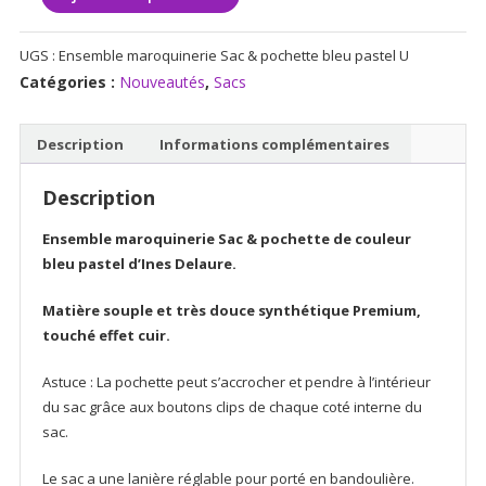
de
Ensemble
UGS :
Ensemble maroquinerie Sac & pochette bleu pastel U
Sac
Catégories :
Nouveautés
,
Sacs
&
pochette
bleu
Description
Informations complémentaires
pastel
Description
Ensemble maroquinerie Sac & pochette de couleur
bleu pastel d’Ines Delaure.
Matière souple et très douce synthétique Premium,
touché effet cuir.
Astuce : La pochette peut s’accrocher et pendre à l’intérieur
du sac grâce aux boutons clips de chaque coté interne du
sac.
Le sac a une lanière réglable pour porté en bandoulière.