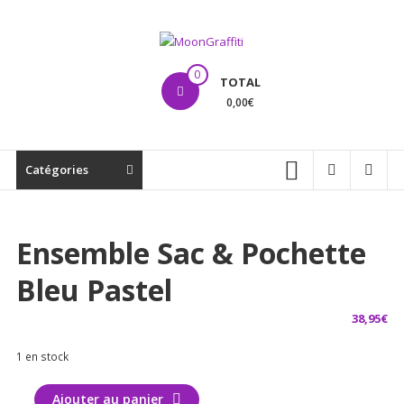
Aller
au
contenu
MoonGraffiti
0
TOTAL
0,00€
Catégories
Ensemble Sac & Pochette
Bleu Pastel
38,95
€
1 en stock
quantité
Ajouter au panier