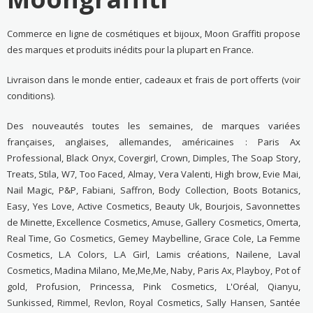
Commerce en ligne de cosmétiques et bijoux, Moon Graffiti propose
des marques et produits inédits pour la plupart en France.
Livraison dans le monde entier, cadeaux et frais de port offerts (voir
conditions).
Des nouveautés toutes les semaines, de marques variées
françaises, anglaises, allemandes, américaines : Paris Ax
Professional, Black Onyx, Covergirl, Crown, Dimples, The Soap Story,
Treats, Stila, W7, Too Faced, Almay, Vera Valenti, High brow, Evie Mai,
Nail Magic, P&P, Fabiani, Saffron, Body Collection, Boots Botanics,
Easy, Yes Love, Active Cosmetics, Beauty Uk, Bourjois, Savonnettes
de Minette, Excellence Cosmetics, Amuse, Gallery Cosmetics, Omerta,
Real Time, Go Cosmetics, Gemey Maybelline, Grace Cole, La Femme
Cosmetics, L.A Colors, L.A Girl, Lamis créations, Nailene, Laval
Cosmetics, Madina Milano, Me,Me,Me, Naby, Paris Ax, Playboy, Pot of
gold, Profusion, Princessa, Pink Cosmetics, L'Oréal, Qianyu,
Sunkissed, Rimmel, Revlon, Royal Cosmetics, Sally Hansen, Santée