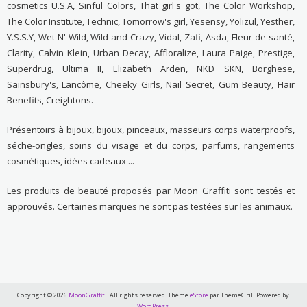
cosmetics U.S.A, Sinful Colors, That girl's got, The Color Workshop,
The Color Institute, Technic, Tomorrow's girl, Yesensy, Yolizul, Yesther,
Y.S.S.Y, Wet N' Wild, Wild and Crazy, Vidal, Zafi, Asda, Fleur de santé,
Clarity, Calvin Klein, Urban Decay, Affloralize, Laura Paige, Prestige,
Superdrug, Ultima II, Elizabeth Arden, NKD SKN, Borghese,
Sainsbury's, Lancôme, Cheeky Girls, Nail Secret, Gum Beauty, Hair
Benefits, Creightons.
Présentoirs à bijoux, bijoux, pinceaux, masseurs corps waterproofs,
séche-ongles, soins du visage et du corps, parfums, rangements
cosmétiques, idées cadeaux ...
Les produits de beauté proposés par Moon Graffiti sont testés et
approuvés. Certaines marques ne sont pas testées sur les animaux.
Copyright © 2026
MoonGraffiti
. All rights reserved. Thème
eStore
par ThemeGrill Powered by
WordPress
.