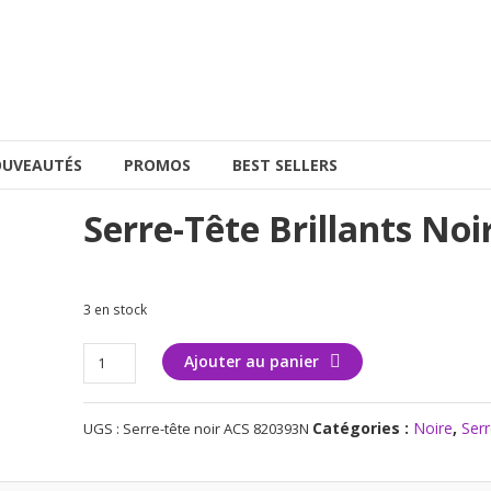
UVEAUTÉS
PROMOS
BEST SELLERS
Serre-Tête Brillants Noi
3 en stock
quantité
Ajouter au panier
de
Serre-
Catégories :
Noire
,
Serr
UGS :
Serre-tête noir ACS 820393N
tête
brillants
noirs