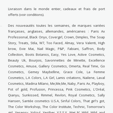
Livraison dans le monde entier, cadeaux et frais de port
offerts (voir conditions).
Des nouveautés toutes les semaines, de marques variées
françaises, anglaises, allemandes, américaines : Paris Ax
Professional, Black Onyx, Covergirl, Crown, Dimples, The Soap
Story, Treats, Stila, W7, Too Faced, Almay, Vera Valenti, High
brow, Evie Mai, Nail Magic, P&P, Fabiani, Saffron, Body
Collection, Boots Botanics, Easy, Yes Love, Active Cosmetics,
Beauty Uk, Bourjois, Savonnettes de Minette, Excellence
Cosmetics, Amuse, Gallery Cosmetics, Omerta, Real Time, Go
Cosmetics, Gemey Maybelline, Grace Cole, La Femme
Cosmetics, L.A Colors, L.A Girl, Lamis créations, Nailene, Laval
Cosmetics, Madina Milano, Me,Me,Me, Naby, Paris Ax, Playboy,
Pot of gold, Profusion, Princessa, Pink Cosmetics, L'Oréal,
Qianyu, Sunkissed, Rimmel, Revlon, Royal Cosmetics, Sally
Hansen, Santée cosmetics U.S.A, Sinful Colors, That girl's got,
The Color Workshop, The Color Institute, Technic, Tomorrow's
girl, Yesensy, Yolizul, Yesther, Y.S.S.Y, Wet N' Wild, Wild and