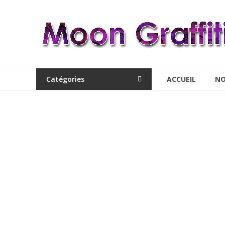
Aller
au
MoonGraffiti
contenu
Catégories
ACCUEIL
NO