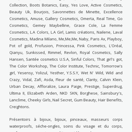
Collection, Boots Botanics, Easy, Yes Love, Active Cosmetics,
Beauty Uk, Bourjois, Savonnettes de Minette, Excellence
Cosmetics, Amuse, Gallery Cosmetics, Omerta, Real Time, Go
Cosmetics, Gemey Maybelline, Grace Cole, La Femme
Cosmetics, L.A Colors, L.A Girl, Lamis créations, Nailene, Laval
Cosmetics, Madina Milano, Me,Me,Me, Naby, Paris Ax, Playboy,
Pot of gold, Profusion, Princessa, Pink Cosmetics, L'Oréal,
Qianyu, Sunkissed, Rimmel, Revlon, Royal Cosmetics, Sally
Hansen, Santée cosmetics U.S.A, Sinful Colors, That girl's got,
The Color Workshop, The Color Institute, Technic, Tomorrow's
girl, Yesensy, Yolizul, Yesther, Y.S.S.Y, Wet N' Wild, Wild and
Crazy, Vidal, Zafi, Asda, Fleur de santé, Clarity, Calvin Klein,
Urban Decay, Affloralize, Laura Paige, Prestige, Superdrug,
Ultima II, Elizabeth Arden, NKD SKN, Borghese, Sainsbury's,
Lancôme, Cheeky Girls, Nail Secret, Gum Beauty, Hair Benefits,
Creightons.
Présentoirs à bijoux, bijoux, pinceaux, masseurs corps
waterproofs, séche-ongles, soins du visage et du corps,