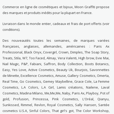
Commerce en ligne de cosmétiques et bijoux, Moon Graffiti propose
des marques et produits inédits pour la plupart en France.
Livraison dans le monde entier, cadeaux et frais de port offerts (voir
conditions).
Des nouveautés toutes les semaines, de marques variées
françaises, anglaises, allemandes, américaines : Paris Ax
Professional, Black Onyx, Covergirl, Crown, Dimples, The Soap Story,
Treats, Stila, W7, Too Faced, Almay, Vera Valenti, High brow, Evie Mai,
Nail Magic, P&P, Fabiani, Saffron, Body Collection, Boots Botanics,
Easy, Yes Love, Active Cosmetics, Beauty Uk, Bourjois, Savonnettes
de Minette, Excellence Cosmetics, Amuse, Gallery Cosmetics, Omerta,
Real Time, Go Cosmetics, Gemey Maybelline, Grace Cole, La Femme
Cosmetics, L.A Colors, L.A Girl, Lamis créations, Nailene, Laval
Cosmetics, Madina Milano, Me,Me,Me, Naby, Paris Ax, Playboy, Pot of
gold, Profusion, Princessa, Pink Cosmetics, L'Oréal, Qianyu,
Sunkissed, Rimmel, Revlon, Royal Cosmetics, Sally Hansen, Santée
cosmetics U.S.A, Sinful Colors, That girl's got, The Color Workshop,