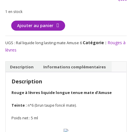
1 en stock
quantité
Ajouter au panier
de
Rouge
Catégorie :
Rouges à
UGS :
Ral liquide long lasting mate Amuse 6
à
lèvres
lèvres
liquide
long
Description
Informations complémentaires
lasting
mate
Description
Amuse
Rouge à lèvres
liquide longue tenue mate d’Amuse
Teinte :
n°6 (brun taupe foncé mate).
Poids net : 5 ml