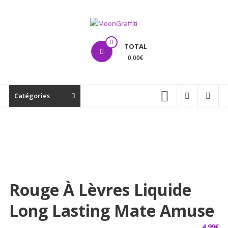
Aller
au
contenu
MoonGraffiti
0
TOTAL
0,00€
Catégories
Rouge À Lèvres Liquide
Long Lasting Mate Amuse
4,99
€