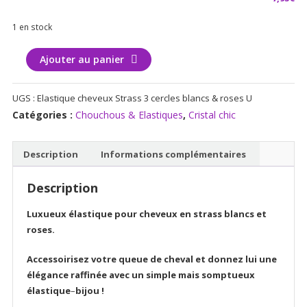
1 en stock
quantité
Ajouter au panier
de
Elastique
UGS :
Elastique cheveux Strass 3 cercles blancs & roses U
cheveux
Catégories :
Chouchous & Elastiques
,
Cristal chic
Strass
3
cercles
Description
Informations complémentaires
Description
Luxueux élastique pour cheveux en strass blancs et
roses.
Accessoirisez votre queue de cheval et donnez lui une
élégance raffinée avec un simple mais somptueux
élastique
–
bijou !