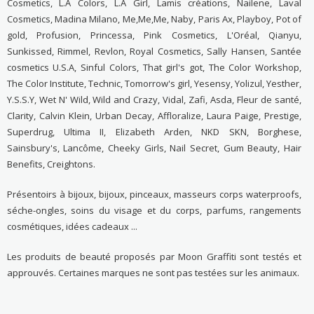
Cosmetics, L.A Colors, L.A Girl, Lamis créations, Nailene, Laval
Cosmetics, Madina Milano, Me,Me,Me, Naby, Paris Ax, Playboy, Pot of
gold, Profusion, Princessa, Pink Cosmetics, L'Oréal, Qianyu,
Sunkissed, Rimmel, Revlon, Royal Cosmetics, Sally Hansen, Santée
cosmetics U.S.A, Sinful Colors, That girl's got, The Color Workshop,
The Color Institute, Technic, Tomorrow's girl, Yesensy, Yolizul, Yesther,
Y.S.S.Y, Wet N' Wild, Wild and Crazy, Vidal, Zafi, Asda, Fleur de santé,
Clarity, Calvin Klein, Urban Decay, Affloralize, Laura Paige, Prestige,
Superdrug, Ultima II, Elizabeth Arden, NKD SKN, Borghese,
Sainsbury's, Lancôme, Cheeky Girls, Nail Secret, Gum Beauty, Hair
Benefits, Creightons.
Présentoirs à bijoux, bijoux, pinceaux, masseurs corps waterproofs,
séche-ongles, soins du visage et du corps, parfums, rangements
cosmétiques, idées cadeaux ...
Les produits de beauté proposés par Moon Graffiti sont testés et
approuvés. Certaines marques ne sont pas testées sur les animaux.