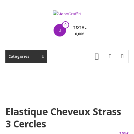
Aller
au
contenu
MoonGraffiti
0
TOTAL
0,00€
Catégories
Elastique Cheveux Strass
3 Cercles
7,95
€