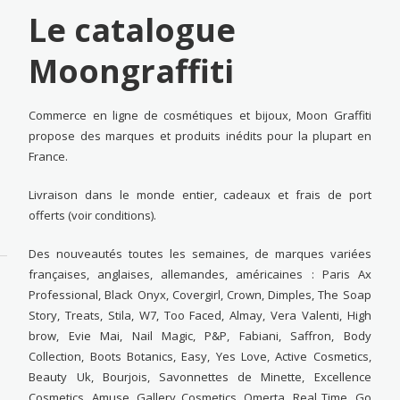
Le catalogue
Moongraffiti
Commerce en ligne de cosmétiques et bijoux, Moon Graffiti
propose des marques et produits inédits pour la plupart en
France.
Livraison dans le monde entier, cadeaux et frais de port
offerts (voir conditions).
Des nouveautés toutes les semaines, de marques variées
françaises, anglaises, allemandes, américaines : Paris Ax
Professional, Black Onyx, Covergirl, Crown, Dimples, The Soap
Story, Treats, Stila, W7, Too Faced, Almay, Vera Valenti, High
brow, Evie Mai, Nail Magic, P&P, Fabiani, Saffron, Body
Collection, Boots Botanics, Easy, Yes Love, Active Cosmetics,
Beauty Uk, Bourjois, Savonnettes de Minette, Excellence
Cosmetics, Amuse, Gallery Cosmetics, Omerta, Real Time, Go