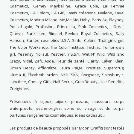
Cosmetics, Gemey Maybelline, Grace Cole, La Femme
Cosmetics, L.A Colors, L.A Girl, Lamis créations, Nailene, Laval
Cosmetics, Madina Milano, Me,Me,Me, Naby, Paris Ax, Playboy,
Pot of gold, Profusion, Princessa, Pink Cosmetics, L'Oréal,
Qianyu, Sunkissed, Rimmel, Revlon, Royal Cosmetics, Sally
Hansen, Santée cosmetics U.S.A, Sinful Colors, That girl's got,
The Color Workshop, The Color Institute, Technic, Tomorrow's
girl, Yesensy, Yolizul, Yesther, Y.S.S.Y, Wet N' Wild, Wild and
Crazy, Vidal, Zafi, Asda, Fleur de santé, Clarity, Calvin Klein,
Urban Decay, Affloralize, Laura Paige, Prestige, Superdrug,
Ultima II, Elizabeth Arden, NKD SKN, Borghese, Sainsbury's,
Lancôme, Cheeky Girls, Nail Secret, Gum Beauty, Hair Benefits,
Creightons.
Présentoirs à bijoux, bijoux, pinceaux, masseurs corps
waterproofs, séche-ongles, soins du visage et du corps,
parfums, rangements cosmétiques, idées cadeaux ...
Les produits de beauté proposés par Moon Graffiti sont testés